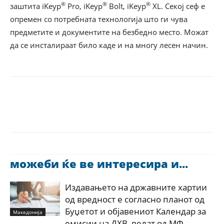
®
®
®
заштита iKeyp
Pro, iKeyp
Bolt, iKeyp
XL. Секој сеф е
опремен со потребната технологија што ги чува
предметите и документите на безбедно место. Можат
да се инсталираат било каде и на многу лесен начин.
можеби ќе ве интересира и...
Издавањето на државните хартии
од вредност е согласно планот од
Буџетот и објавениот Календар за
Македонија
емисии на ДХВ, велат од МФ