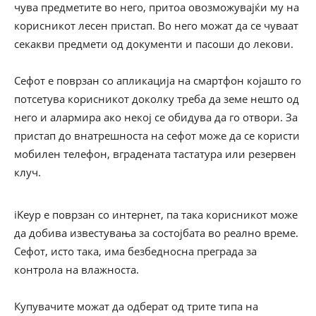
чува предметите во него, притоа овозможувајќи му на
корисникот лесен пристап. Во него можат да се чуваат
секакви предмети од документи и пасоши до лекови.
Сефот е поврзан со апликација на смартфон којашто го
потсетува корисникот доколку треба да земе нешто од
него и алармира ако некој се обидува да го отвори. За
пристап до внатрешноста на сефот може да се користи
мобилен телефон, вградената тастатура или резервен
клуч.
iKeyp е поврзан со интернет, па така корисникот може
да добива известувања за состојбата во реално време.
Сефот, исто така, има безбедносна преграда за
контрола на влажноста.
Купувачите можат да одберат од трите типа на