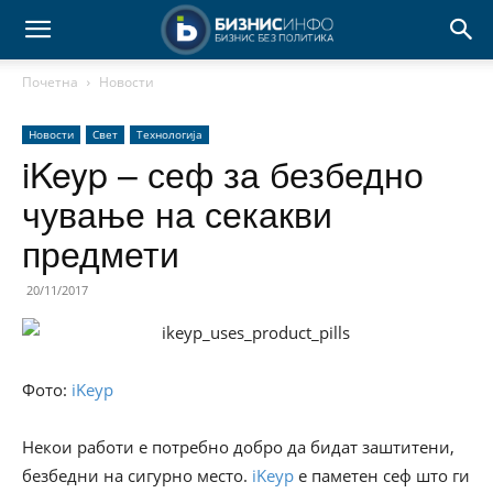
Почетна
Новости
Новости
Свет
Технологија
iKeyp – сеф за безбедно
чување на секакви
предмети
20/11/2017
Фото:
iKeyp
Некои работи е потребно добро да бидат заштитени,
безбедни на сигурно место.
iKeyp
е паметен сеф што ги