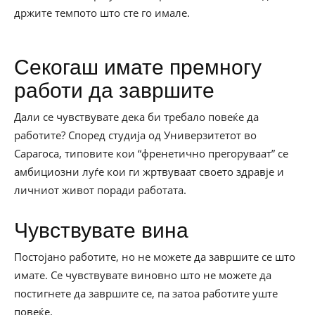
држите темпото што сте го имале.
Секогаш имате премногу
работи да завршите
Дали се чувствувате дека би требало повеќе да
работите? Според студија од Универзитетот во
Сарагоса, типовите кои “френетично прегоруваат” се
амбициозни луѓе кои ги жртвуваат своето здравје и
личниот живот поради работата.
Чувствувате вина
Постојано работите, но не можете да завршите се што
имате. Се чувствувате виновно што не можете да
постигнете да завршите се, па затоа работите уште
повеќе.