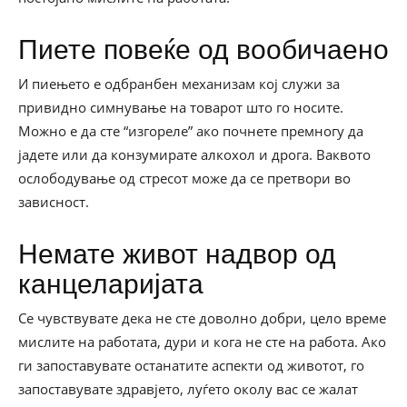
Пиете повеќе од вообичаено
И пиењето е одбранбен механизам кој служи за
привидно симнување на товарот што го носите.
Можно е да сте “изгореле” ако почнете премногу да
јадете или да конзумирате алкохол и дрога. Ваквото
ослободување од стресот може да се претвори во
зависност.
Немате живот надвор од
канцеларијата
Се чувствувате дека не сте доволно добри, цело време
мислите на работата, дури и кога не сте на работа. Ако
ги запоставувате останатите аспекти од животот, го
запоставувате здравјето, луѓето околу вас се жалат