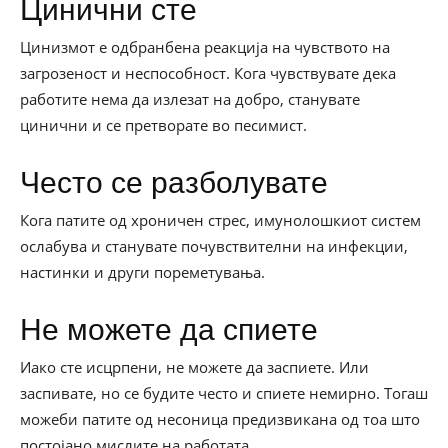
Цинични сте
Цинизмот е одбранбена реакција на чувството на
загрозеност и неспособност. Кога чувствувате дека
работите нема да излезат на добро, станувате
цинични и се претворате во песимист.
Често се разболувате
Кога патите од хроничен стрес, имунолошкиот систем
ослабува и станувате почувствителни на инфекции,
настинки и други пореметувања.
Не можете да спиете
Иако сте исцрпени, не можете да заспиете. Или
заспивате, но се будите често и спиете немирно. Тогаш
можеби патите од несоница предизвикана од тоа што
постојано мислите на работата.