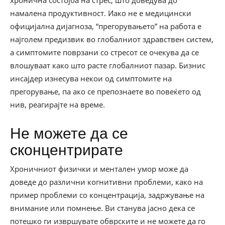
хронична состојба на стрес, што доведува до
намалена продуктивност. Иако не е медицински
официјална дијагноза, “прегорувањето” на работа е
најголем предизвик во глобалниот здравствен систем,
а симптомите поврзани со стресот се очекува да се
влошуваат како што расте глобалниот пазар. Бизнис
инсајдер изнесува некои од симптомите на
прегорување, па ако се препознаете во повеќето од
нив, реагирајте на време.
Не можете да се
сконцентрирате
Хроничниот физички и ментален умор може да
доведе до различни когнитивни проблеми, како на
пример проблеми со концентрација, задржување на
внимание или помнење. Ви станува јасно дека се
потешко ги извршувате обврските и не можете да го