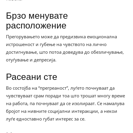
Брзо менувате
расположение
Прегорувањето може да предизвика емоционална
истрошеност и губење на чувството на лично
достигнување, што потоа доведува до обезличување,
отуѓување и депресија.
Расеани сте
Во состојба на “прегреаност”, луѓето почнуваат да
чувствуваат срам поради тоа што трошат многу време
на работа, па почнуваат да се изолираат. Се намалува
бројот на нивните социјални интеракции, а некои
луѓе едноставно губат интерес за се.