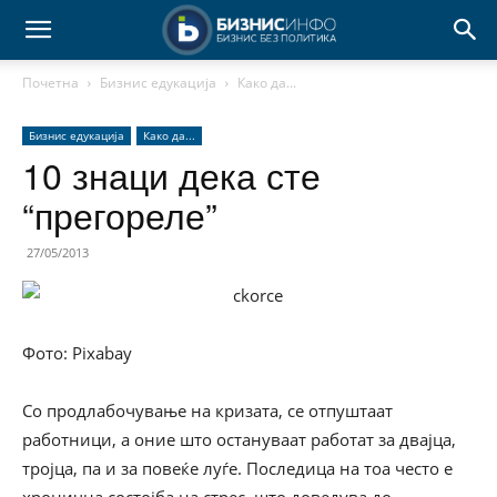
Почетна
Бизнис едукација
Како да...
Бизнис едукација
Како да...
10 знаци дека сте
“прегореле”
27/05/2013
Фото: Pixabay
Со продлабочување на кризата, се отпуштаат
работници, а оние што остануваат работат за двајца,
тројца, па и за повеќе луѓе. Последица на тоа често е