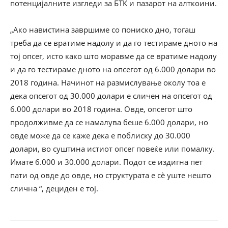
потенцијалните изгледи за БТК и пазарот на алткоини.
„Ако навистина завршиме со пониско дно, тогаш
треба да се вратиме надолу и да го тестираме дното на
тој опсег, исто како што моравме да се вратиме надолу
и да го тестираме дното на опсегот од 6.000 долари во
2018 година. Начинот на размислување околу тоа е
дека опсегот од 30.000 долари е сличен на опсегот од
6.000 долари во 2018 година. Овде, опсегот што
продолживме да се намалува беше 6.000 долари, но
овде може да се каже дека е поблиску до 30.000
долари, во суштина истиот опсег повеќе или помалку.
Имате 6.000 и 30.000 долари. Подот се издигна пет
пати од овде до овде, но структурата е сè уште нешто
слична “, дециден е тој.