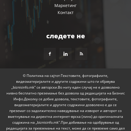
Маркетинг
Контакт
следете не
© Политика на сајтот:Текстовите, фотографиите,
видеоматеријалите и другите содржини што ги објавува
„biznisinfo.mk" се авторски.Во ниту еден случај не е дозволено
нивно бесплатно преземање без дозвола од редакцијата на Бизнис
Инфо.Доколку се добие дозвола, текстовите, фотографиите,
видеоматеријалите и другите содржини дозволено е да се
преземат со задолжително наведување на изворот и авторот со
вметнување на директна интернет-врска (линк) до оригиналната
содржина на „biznisinfo.mk".При добивање на одобрување од
редакцијата за превземање на текст, може да се превземе само дел