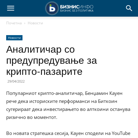
Почетна
Новости
Новости
Аналитичар со
предупредување за
крипто-пазарите
29/04/2022
Популарниот крипто-аналитичар, Бенџамин Кауен
рече дека историските перформанси на Биткоин
сугерираат дека инвестирањето во алткоини останува
ризично во моментот.
Во новата стратешка сесија, Кауен сподели на YouTube