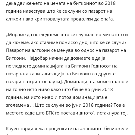
дека движењето на цената на биткоинот во 2018
година навестува што ќе се случи со пазарот на
алткоин ако криптовалутата продолжи да опаѓа.
„Мораме да погледнеме што се случило во минатото и
да кажеме, ако ставиме пониско дно, што ќе се случи?
Пазарот на алткоин се менува во однос на пазарот на
Биткоин. Најдобар начин да дознаете е да ја
погледнете доминацијата на Биткоин [односот на
пазарната капитализација на Биткоин со другите
пазари на криптовалути]. Доминацијата моментално е
на точно исто ниво како што беше во јуни 2018
година, на исто ниво и потоа доминацијата е
зголемена … Што се случи во јуни 2018 година? Тоа е
местото каде што БТК го постави дното“, истакнува тој.
Кауен тврди дека проценките на алткоинот би можеле