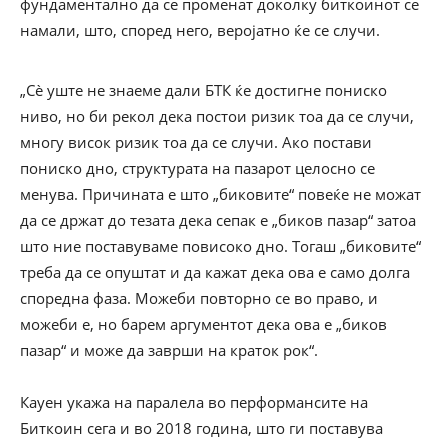
фундаментално да се променат доколку биткоинот се
намали, што, според него, веројатно ќе се случи.
„Сè уште не знаеме дали БТК ќе достигне пониско
ниво, но би рекол дека постои ризик тоа да се случи,
многу висок ризик тоа да се случи. Ако постави
пониско дно, структурата на пазарот целосно се
менува. Причината е што „биковите“ повеќе не можат
да се држат до тезата дека сепак е „биков пазар“ затоа
што ние поставуваме повисоко дно. Тогаш „биковите“
треба да се опуштат и да кажат дека ова е само долга
споредна фаза. Можеби повторно се во право, и
можеби е, но барем аргументот дека ова е „биков
пазар“ и може да заврши на краток рок“.
Кауен укажа на паралела во перформансите на
Биткоин сега и во 2018 година, што ги поставува