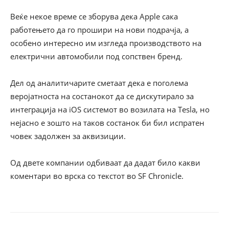
Веќе некое време се зборува дека Apple сака
работењето да го прошири на нови подрачја, а
особено интересно им изгледа производството на
електрични автомобили под сопствен бренд.
Дел од аналитичарите сметаат дека е поголема
веројатноста на состанокот да се дискутирало за
интеграција на iOS системот во возилата на Tesla, но
нејасно е зошто на таков состанок би бил испратен
човек задолжен за аквизиции.
Од двете компании одбиваат да дадат било какви
коментари во врска со текстот во SF Chronicle.