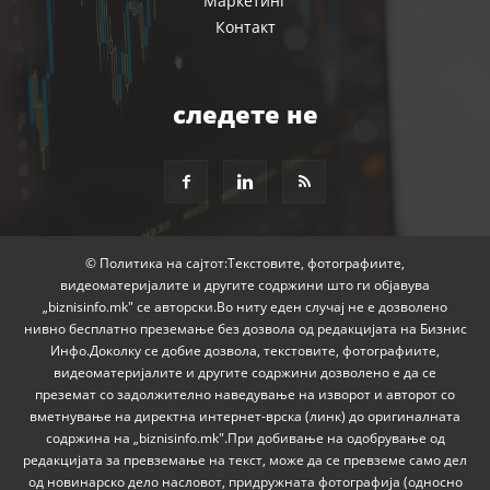
Маркетинг
Контакт
следете не
© Политика на сајтот:Текстовите, фотографиите,
видеоматеријалите и другите содржини што ги објавува
„biznisinfo.mk" се авторски.Во ниту еден случај не е дозволено
нивно бесплатно преземање без дозвола од редакцијата на Бизнис
Инфо.Доколку се добие дозвола, текстовите, фотографиите,
видеоматеријалите и другите содржини дозволено е да се
преземат со задолжително наведување на изворот и авторот со
вметнување на директна интернет-врска (линк) до оригиналната
содржина на „biznisinfo.mk".При добивање на одобрување од
редакцијата за превземање на текст, може да се превземе само дел
од новинарско дело насловот, придружната фотографија (односно