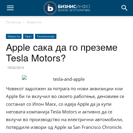
Почетна
Новости
Новости
Свет
Технологија
Apple сака да го преземе
Tesla Motors?
18/02/2014
Човекот задолжен за потрага по нови аквизиции кои
Apple би ги вклучил во своето работење, деновиве се
состанал со Илон Маск, со идеја Apple да ја купи
неговата компанија Tesla Motors и активно да се
вклучи во производство на електрични автомобили,
потврдиле извори од Apple за San Francisco Chronicle.