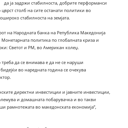
да ја задржи стабилноста, добрите перформанси
о цврст столб на сите останати политики во
пошироко стабилноста на земјата.
рот на Народната банка на Република Македонија
 Монетарната политика по глобалната криза и
и: Светот и РМ, во Американ колеџ.
треба да се внимава е да не се наруши
бидејќи во наредната година се очекува
ктор.
анските директни инвестиции и јавните инвестиции,
зголемува и домашната побарувачка и во такви
уши рамнотежата во македонската економија”,