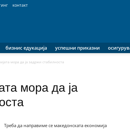
тинг
контакт
бизнис едукација
успешни приказни
осигуру
мијата мора да ја задржи стабилноста
ата мора да ја
оста
Треба да направиме се македонската економија