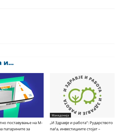
и...
Македонија
Итно поставување на М-
„И Здравје и работа“: Рударството
на патарините за
паѓа, инвестициите стојат –