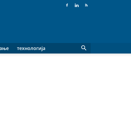
вање
технологија