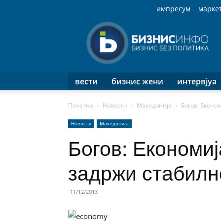
импресум
марке
Бизнис
Инфо
вести
бизнис жени
интервјуа
Почетна
Новости
Македонија
Богов: Еконо
Новости
Македонија
Богов: Економиј
задржи стабилн
11/12/2013