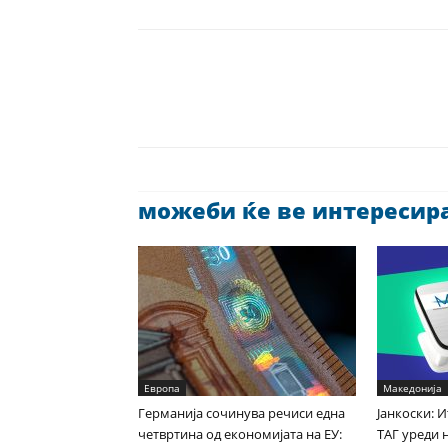
можеби ќе ве интересира 
Европа
Македонија
Германија сочинува речиси една
Јанкоски: 
четвртина од економијата на ЕУ:
ТАГ уреди 