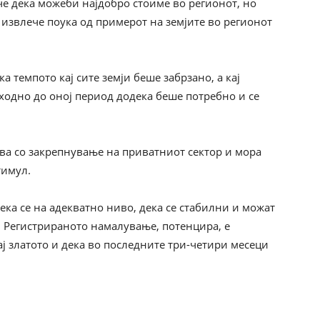
ече дека можеби најдобро стоиме во регионот, но
 извлече поука од примерот на земјите во регионот
 темпото кај сите земји беше забрзано, а кај
ходно до оној период додека беше потребно и се
ува со закрепнување на приватниот сектор и мора
тимул.
ека се на адекватно ниво, дека се стабилни и можат
. Регистрираното намалување, потенцира, е
ј златото и дека во последните три-четири месеци