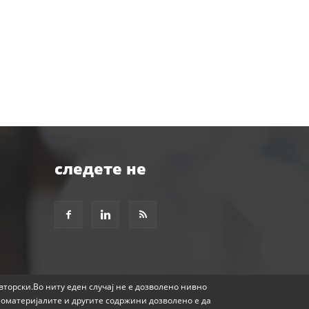
следете не
авторски.Во ниту еден случај не е дозволено нивно
еоматеријалите и другите содржини дозволено е да