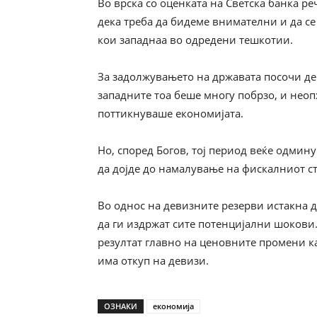
Во врска со оценката на Светска банка р
дека треба да бидеме внимателни и да се
кои западнаа во одредени тешкотии.
За задолжувањето на државата посочи дека
западните тоа беше многу побрзо, и неоп
поттикнуваше економијата.
Но, според Богов, тој период веќе одмин
да дојде до намалување на фискалниот с
Во однос на девизните резерви истакна д
да ги издржат сите потенцијални шокови
резултат главно на ценовните промени ка
има откуп на девизи.
ОЗНАКИ
економија