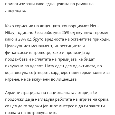
приватизирани како една целина во рамки на
лиценцата.
Како корисник на лиценцата, конзорциумот Net –
Hitay, годишно ќе заработува 25% од вкупниот промет,
како и 28% од бруто вредноста на останатите приходи.
Целокупниот менаџмент, инвестициите и
финансиските трошоци, како и провизија од
продажбата и исплатата на премијата, ќе бидат
вклучени во уделот. Ниту еден дел од активата, во
која влегува софтверот, хардверот или терминалите за
играње, не се вклучени во лиценцата.
Администрацијата на националната лотарија ќе
продолжи да ја нагледува работата на игрите на среќа,
со цел да го задржи јавниот интерес и да ги заштити
правата на потрошувачите.