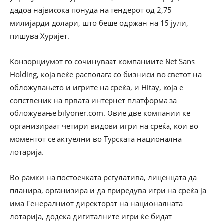
дадоа највисока понуда на тендерот од 2,75
милијарди долари, што беше одржан на 15 јули,
пишува Хуријет.
Конзорциумот го сочинуваат компаниите Net Sans
Holding, која веќе располага со бизниси во светот на
обложувањето и игрите на среќа, и Hitay, која е
сопственик на првата интернет платформа за
обложување bilyoner.com. Овие две компании ќе
организираат четири видови игри на среќа, кои во
моментот се актуелни во Турската национална
лотарија.
Во рамки на постоечката регулатива, лиценцата да
планира, организира и да приредува игри на среќа ја
има Генералниот директорат на националната
лотарија, додека дигиталните игри ќе бидат