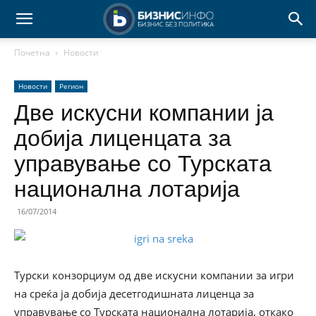
Почетна
Новости
Новости
Регион
Две искусни компании ја
добија лиценцата за
управување со Турската
национална лотарија
16/07/2014
Турски конзорциум од две искусни компании за игри
на среќа ја добија десетгодишната лиценца за
управување со Турската национална лотарија, откако