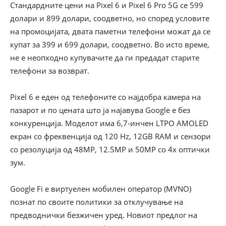
Стандардните цени на Pixel 6 и Pixel 6 Pro 5G се 599
долари и 899 долари, соодветно, но според условите
на промоцијата, двата паметни телефони можат да се
купат за 399 и 699 долари, соодветно. Во исто време,
не е неопходно купувачите да ги предадат старите
телефони за возврат.
Pixel 6 е еден од телефоните со најдобра камера на
пазарот и по цената што ја најавува Google е без
конкуренција. Моделот има 6,7-инчен LTPO AMOLED
екран со фреквенција од 120 Hz, 12GB RAM и сензори
со резолуција од 48MP, 12.5MP и 50MP со 4x оптички
зум.
Google Fi е виртуелен мобилен оператор (MVNO)
познат по своите политики за отклучување на
предводнички безжичен уред. Новиот предлог на