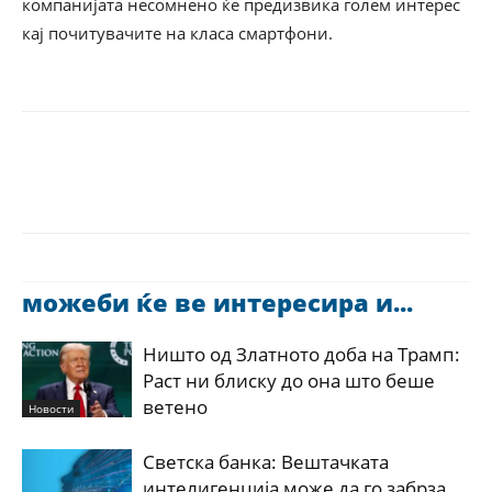
компанијата несомнено ќе предизвика голем интерес
кај почитувачите на класа смартфони.
можеби ќе ве интересира и...
Ништо од Златното доба на Трамп:
Раст ни блиску до она што беше
ветено
Новости
Светска банка: Вештачката
интелигенција може да го забрза