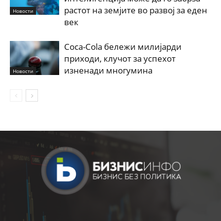
растот на земјите во развој за еден
Новости
век
Coca-Cola бележи милијарди
приходи, клучот за успехот
изненади многумина
Новости