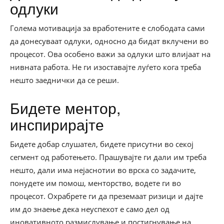
одлуки
Голема мотивација за вработените е слободата сами
да донесуваат одлуки, односно да бидат вклучени во
процесот. Ова особено важи за одлуки што влијаат на
нивната работа. Не ги изоставајте луѓето кога треба
нешто заеднички да се реши.
Бидете ментор,
инспирирајте
Бидете добар слушател, бидете присутни во секој
сегмент од работењето. Прашувајте ги дали им треба
нешто, дали има нејаснотии во врска со задачите,
понудете им помош, менторство, водете ги во
процесот. Охрабрете ги да преземаат ризици и дајте
им до знаење дека неуспехот е само дел од
иновативното размислување и постигнување на