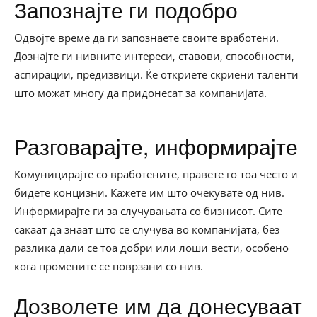
Запознајте ги подобро
Одвојте време да ги запознаете своите вработени.
Дознајте ги нивните интереси, ставови, способности,
аспирации, предизвици. Ќе откриете скриени таленти
што можат многу да придонесат за компанијата.
Разговарајте, информирајте
Комуницирајте со вработените, правете го тоа често и
бидете концизни. Кажете им што очекувате од нив.
Информирајте ги за случувањата со бизнисот. Сите
сакаат да знаат што се случува во компанијата, без
разлика дали се тоа добри или лоши вести, особено
кога промените се поврзани со нив.
Дозволете им да донесуваат