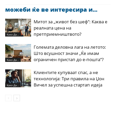
можеби ќе ве интересира и...
Митот за „живот без шеф“: Каква е
реалната цена на
претприемништвото?
Како Да...
Големата деловна лага на летото:
Што всушност значи „Ќе имам
ограничен пристап до е-пошта“?
Како Да...
Клиентите купуваат спас, а не
технологија: Три правила на Џон
Вичел за успешна стартап идеја
Како Да...