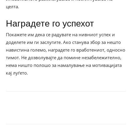
целта.
Наградете го успехот
Покажете им дека се радувате на нивниот успех и
доделете им ги заслугите. Ако станува збор за нешто
навистина големо, наградете го вработениот, односно
тимот. Не дозволувајте да помине незабележително,
нема ништо полошо за намалување на мотивацијата
кај луѓето.