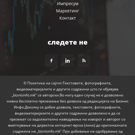
Импресум
Маркетинг
Контакт
следете не
© Политика на сајтот:Текстовите, фотографиите,
видеоматеријалите и другите содржини што ги објавува
„biznisinfo.mk" се авторски.Во ниту еден случај не е дозволено
нивно бесплатно преземање без дозвола од редакцијата на Бизнис
Инфо.Доколку се добие дозвола, текстовите, фотографиите,
видеоматеријалите и другите содржини дозволено е да се
преземат со задолжително наведување на изворот и авторот со
вметнување на директна интернет-врска (линк) до оригиналната
содржина на „biznisinfo.mk".При добивање на одобрување од