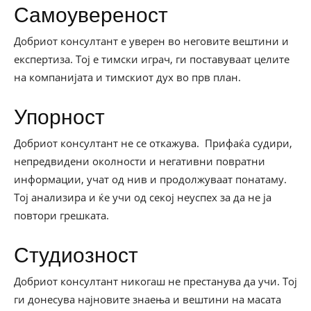
Самоувереност
Добриот консултант е уверен во неговите вештини и
експертиза. Тој е тимски играч, ги поставуваат целите
на компанијата и тимскиот дух во прв план.
Упорност
Добриот консултант не се откажува. Прифаќа судири,
непредвидени околности и негативни повратни
информации, учат од нив и продолжуваат понатаму.
Тој анализира и ќе учи од секој неуспех за да не ја
повтори грешката.
Студиозност
Добриот консултант никогаш не престанува да учи. Тој
ги донесува најновите знаења и вештини на масата