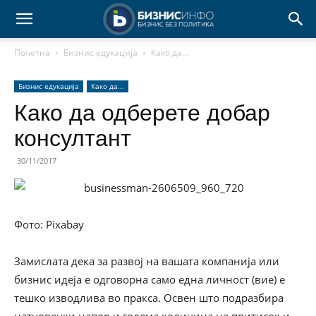
Почетна
Бизнис едукација
Како да...
Бизнис едукација
Како да...
Како да одберете добар
консултант
30/11/2017
Фото: Pixabay
Замислата дека за развој на вашата компанија или
бизнис идеја е одговорна само една личност (вие) е
тешко изводлива во пракса. Освен што подразбира