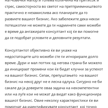
натчовечки напор и голема количина на притисок и
стрес, самостојноста во светот на претприемништвото
практично е незамислива ако планирате да го
развиете вашиот бизнис. Ако забележите дека некои
потешкотии не можете да ги надминете сами можеби
е време да ангажирате консултант кој ќе ви помогне
да се подобрат условите и деловните резултати.
Консултантот објективно ќе ви укаже на
недостатоците што можеби сте ги игнорирале долго
време. Дури и мал поттик од негова страна би можело
да иницираат промени кои ќе бидат клучни за успехот
на вашиот бизнис. Сепак, препуштањето на вашиот
бизнис на некој друг не е лесна одлука. Сигурно не би
сакале да ја доверите оваа задача на некомпетентни
или на луѓе кои не можат да видат како функционира
вашиот бизнис. Овие неколку карактеристики ќе ви
помогнат да идентификувате консултант кој точно