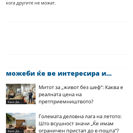
кога другите не можат.
можеби ќе ве интересира и...
Митот за „живот без шеф“: Каква е
реалната цена на
претприемништвото?
Како Да...
Големата деловна лага на летото:
Што всушност значи „Ќе имам
ограничен пристап до е-пошта“?
Како Да...