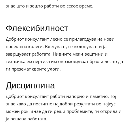
знае што и зошто работи во секое време.
Флексибилност
Добриот консултант лесно се прилагодува на нови
проекти и колеги. Влегуваат, се вклопуваат и ја
завршуваат работата. Нивните меки вештини и
техничка експертиза им овозможуваат брзо и лесно да
ги преземат своите улоги.
Дисциплина
Добриот консултант работи напорно и паметно. Тој
знае како да постигне најдобри резултати во најкус
можен рок. Знае да ги реши проблемите, ги открива и
ја решава работата.