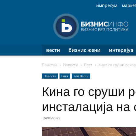
импресум
марке
Бизнис
Инфо
вести
бизнис жени
интервјуа
Почетна
Новости
Свет
Кина го сруши рекор
Новости
Свет
Топ Вести
Кина го сруши р
инсталација на
24/06/2025