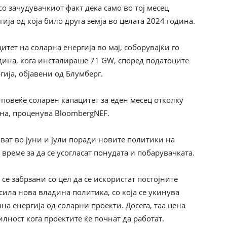
о зачудувачкиот факт дека само во тој месец
ија од која било друга земја во целата 2024 година.
тет на соларна енергија во мај, соборувајќи го
дина, кога инсталираше 71 GW, според податоците
ија, објавени од Блумберг.
 повеќе соларен капацитет за еден месец отколку
ина, проценува BloombergNEF.
ават во јуни и јули поради новите политики на
 време за да се усогласат понудата и побарувачката.
се забрзани со цел да се искористат постојните
 сила нова владина политика, со која се укинува
на енергија од соларни проекти. Досега, таа цена
ност кога проектите ќе почнат да работат.