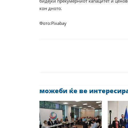
бидејќи прекумерниот капацитет и ценов
кон дното.
Фото:Pixabay
можеби ќе ве интересира 