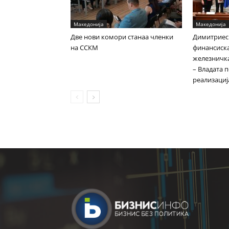
Македонија
Македонија
Две нови комори станаа членки
Димитриес
на ССКМ
финансиска
железничка
– Владата 
реализациј