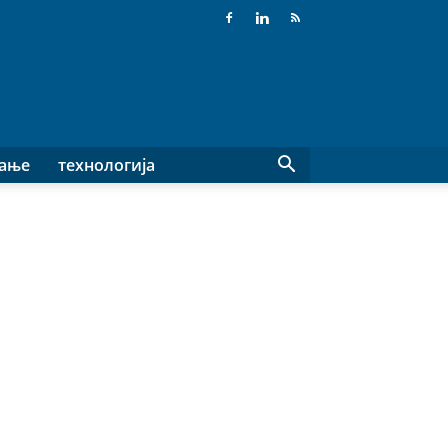
вање
технологија