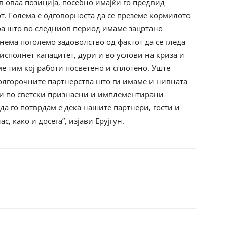
в оваа позиција, посебно имајќи го предвид
т. Голема е одговорноста да се преземе кормилото
тоа што во следниов период имаме зацртано
нема поголемо задоволство од фактот да се гледа
сполнет капацитет, дури и во услови на криза и
е тим кој работи посветено и сплотено. Уште
олгорочните партнерства што ги имаме и нивната
ти по светски признаени и имплементирани
да го потврдам е дека нашите партнери, гости и
, како и досега”, изјави Ерујгун.