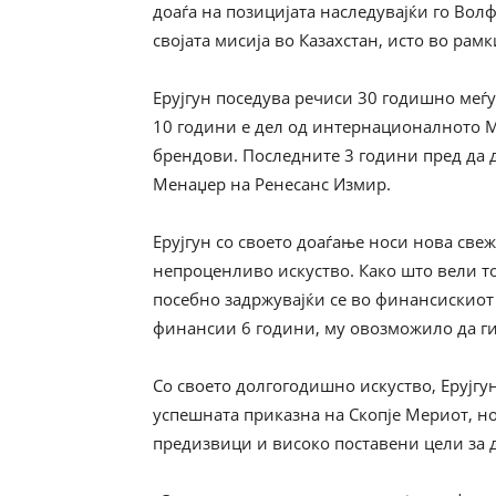
доаѓа на позицијата наследувајќи го Вол
својата мисија во Казахстан, исто во рам
Ерујгун поседува речиси 30 годишно меѓу
10 години е дел од интернационалното М
брендови. Последните 3 години пред да 
Менаџер на Ренесанс Измир.
Ерујгун со своето доаѓање носи нова све
непроценливо искуство. Како што вели то
посебно задржувајќи се во финансискиот 
финансии 6 години, му овозможило да ги
Со своето долгогодишно искуство, Ерујгу
успешната приказна на Скопје Мериот, но
предизвици и високо поставени цели за д