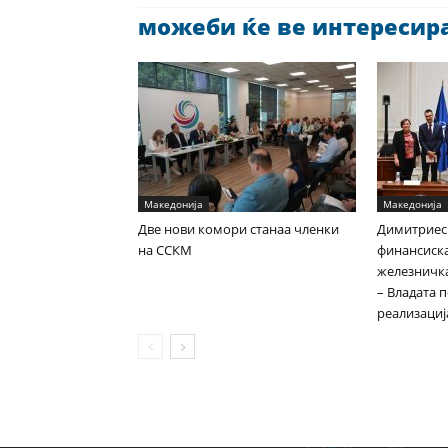
можеби ќе ве интересира 
Македонија
Македонија
Две нови комори станаа членки
Димитриес
на ССКМ
финансиска
железничка
– Владата 
реализациј