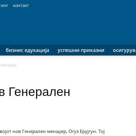
тинг
контакт
бизнис едукација
успешни приказни
осигуру
 менаџер
в Генерален
ојот нов Генерален менаџер, Огуз Ерујгун. Тој