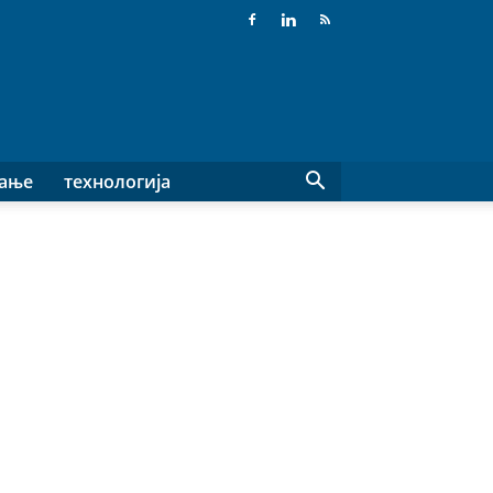
вање
технологија