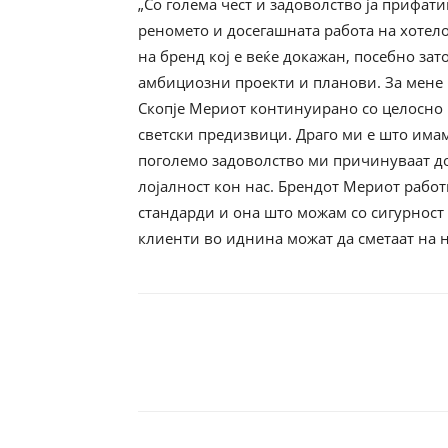
„Со голема чест и задоволство ја прифати
реномето и досегашната работа на хотело
на бренд кој е веќе докажан, посебно за
амбициозни проекти и планови. За мене 
Скопје Мериот континуирано со целосно и
светски предизвици. Драго ми е што имам
поголемо задоволство ми причинуваат д
лојалност кон нас. Брендот Мериот рабо
стандарди и она што можам со сигурност 
клиенти во иднина можат да сметаат на нас