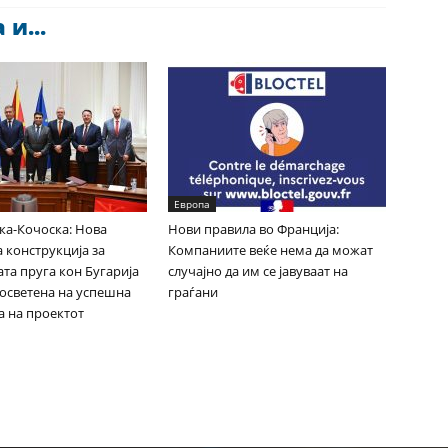
и...
Европа
ка-Кочоска: Нова
Нови правила во Франција:
 конструкција за
Компаниите веќе нема да можат
та пруга кон Бугарија
случајно да им се јавуваат на
посветена на успешна
граѓани
а на проектот