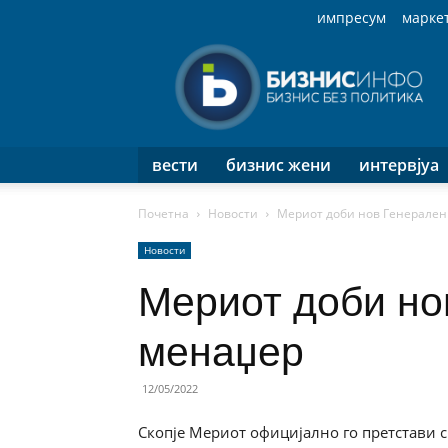
импресум
марке
Бизнис
Инфо
вести
бизнис жени
интервјуа
Почетна
Новости
Мериот доби нов Генерален
Новости
Мериот доби но
менаџер
12/05/2022
Скопје Мериот официјално го претстави св