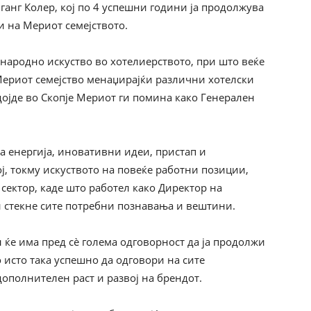
фганг Колер, кој по 4 успешни години ја продолжува
ки на Мериот семејството.
народно искуство во хотелиерството, при што веќе
ериот семејство менаџирајќи различни хотелски
дојде во Скопје Мериот ги помина како Генерален
жа енергија, иновативни идеи, пристап и
ј, токму искуството на повеќе работни позиции,
сектор, каде што работел како Директор на
 стекне сите потребни познавања и вештини.
н ќе има пред сѐ голема одговорност да ја продолжи
 исто така успешно да одговори на сите
ополнителен раст и развој на брендот.