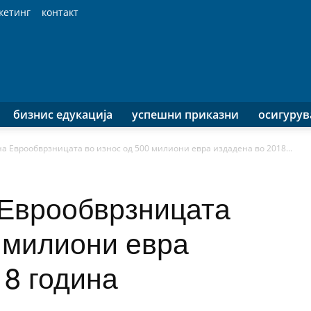
кетинг
контакт
бизнис едукација
успешни приказни
осигуру
а Еврообврзницата во износ од 500 милиони евра издадена во 2018...
Еврообврзницата
0 милиони евра
18 година