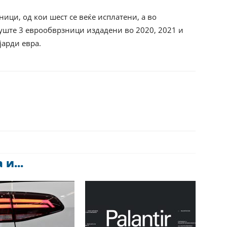
ици, од кои шест се веќе исплатени, а во
 уште 3 еврообврзници издадени во 2020, 2021 и
јарди евра.
и...