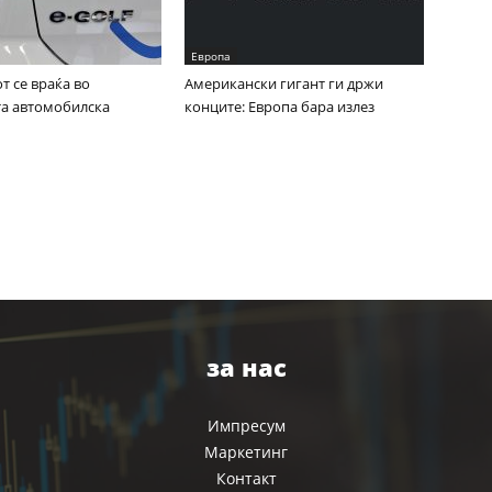
Европа
 се враќа во
Американски гигант ги држи
та автомобилска
конците: Европа бара излез
за нас
Импресум
Маркетинг
Контакт