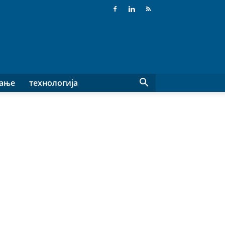
вање
технологија