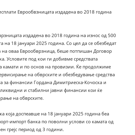
исплати Еврообвзницата издадена во 2018 година
врзницата издадена во 2018 година на износ од 500
а на 18 јануари 2025 година. Со цел да се обезбедат
а на оваа Еврообврзница, беше потпишан Договор
ка. Условите под кои ги добивме средствата
на камати и по основ на провизии. Ќе продолжиме
ервисирање на обврските и обезбедување средства
та за финансии Гордана Димитриеска-Кочоска и
о ликвидни и стабилни јавни финансии кои ќе
рање на обврските.
ка која доспеавше на 18 јануари 2025 година беа
порт-импорт банка по поволни услови со камата од
чен грејс период од 3 години.