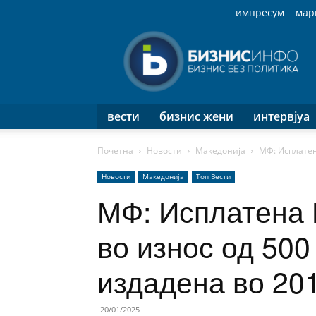
импресум
мар
Бизнис
Инфо
вести
бизнис жени
интервјуа
Почетна
Новости
Македонија
МФ: Исплатен
Новости
Македонија
Топ Вести
МФ: Исплатена 
во износ од 50
издадена во 20
20/01/2025