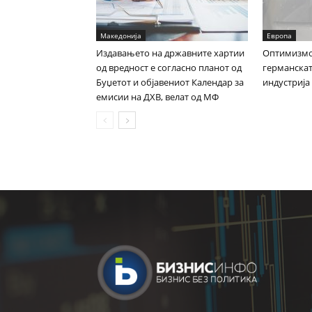
Македонија
Европа
Издавањето на државните хартии
Оптимизмот
од вредност е согласно планот од
германска
Буџетот и објавениот Календар за
индустрија
емисии на ДХВ, велат од МФ