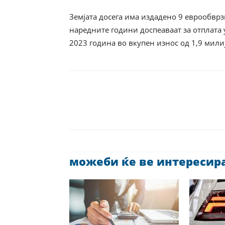
Земјата досега има издадено 9 еврообврзн
наредните години доспеаваат за отплата
2023 година во вкупен износ од 1,9 мили
можеби ќе ве интересира 