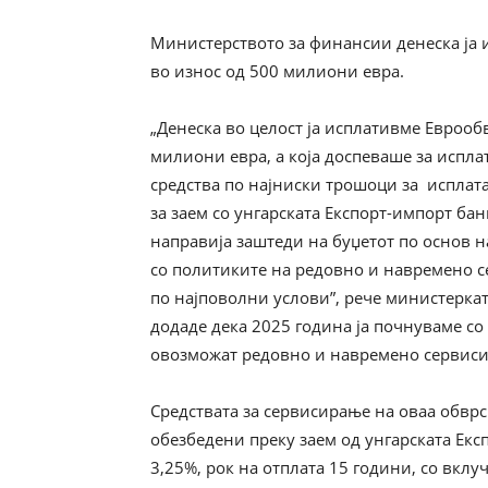
Министерството за финансии денеска ја 
во износ од 500 милиони евра.
„Денеска во целост ја исплативме Еврооб
милиони евра, а која доспеваше за исплат
средства по најниски трошоци за исплат
за заем со унгарската Експорт-импорт бан
направија заштеди на буџетот по основ 
со политиките на редовно и навремено с
по најповолни услови”, рече министерка
додаде дека 2025 година ја почнуваме с
овозможат редовно и навремено сервиси
Средствата за сервисирање на оваа обврс
обезбедени преку заем од унгарската Екс
3,25%, рок на отплата 15 години, со вклу