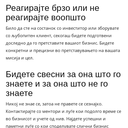
Реагирајте брзо или не
реагирајте воопшто
Било да сте на состанок со инвеститор или зборувате
со љубопитен клиент, секогаш бидете подготвени
доследно да го претставите вашиот бизнис. Бидете
конкретни и прецизни во претставувањето на вашата
мисија и цел.
Бидете свесни за она што го
знаете и за она што не го
знаете
Никој не знае се, затоа не правете се сезнајко.
Контактирајте со ментори и луѓе кои подолго време се
во бизнисот и учете од нив. Најдете успешни и
паметни луѓе со кои споделувате слични бизнис