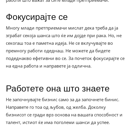
работи што важат за сите млади претприемачи.
Фокусирајте се
Многу млади претприемачи мислат дека треба да ја
зграбат секоја шанса што ќе им дојде при рака. Но, не
секогаш тоа е паметна идеја. Не се вклучувајте во
премногу работи одеднаш. Не можете да бидете
подеднакво ефетивни во се. За почеток фокусирајте се
на една работа и направете ја одлична.
Работете она што знаете
Не започнувајте бизнис само за да започнете бинис.
Направете го тоа од љубов, од желба. Доколку
бизнисот се гради врз основа на вашата способност и
талент, истиот ќе има поголеми шанси да успее.