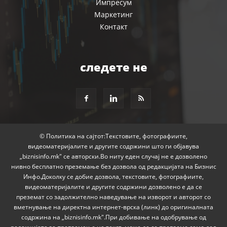
Импресум
Маркетинг
Контакт
следете не
© Политика на сајтот:Текстовите, фотографиите,
видеоматеријалите и другите содржини што ги објавува
„biznisinfo.mk" се авторски.Во ниту еден случај не е дозволено
нивно бесплатно преземање без дозвола од редакцијата на Бизнис
Инфо.Доколку се добие дозвола, текстовите, фотографиите,
видеоматеријалите и другите содржини дозволено е да се
преземат со задолжително наведување на изворот и авторот со
вметнување на директна интернет-врска (линк) до оригиналната
содржина на „biznisinfo.mk".При добивање на одобрување од