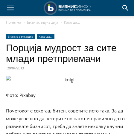
Почетна
Бизнис едукација
Како да...
Бизнис едукација
Како да...
Порција мудрост за сите
млади претприемачи
29/04/2013
Фото: Pixabay
Почетокот е секогаш битен, советите исто така. За да
може успешно да чекорите по патот и правилно да го
развивате бизнисот, треба да знаете неколку клучни