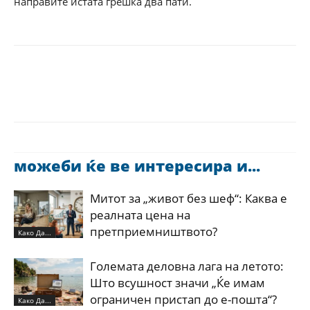
направите истата грешка два пати.
можеби ќе ве интересира и...
Митот за „живот без шеф“: Каква е
реалната цена на
претприемништвото?
Како Да...
Големата деловна лага на летото:
Што всушност значи „Ќе имам
ограничен пристап до е-пошта“?
Како Да...