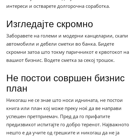
интереси и остварете долгорочна соработка.
Изгледајте скромно
Заборавете на големи и модерни канцеларии, скапи
автомобили и дебели сметки во банка. Бидете
скромни затоа што токму паричникот е крвотокот на
вашиот бизнис. Водете сметка за секој трошок.
Не постои совршен бизнис
план
Никогаш не се знае што носи иднината, не постои
книга или план кој може преку ноќ да ве направи
успешен претприемач. Пред да го прифатите
предизвикот испитајте го добро теренот. Најважното
нешто е да учите од грешките и никогаш да не ја