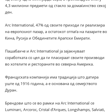
4,3 милиони предмети од стакло за домаќинство секој
ден.
Arc International, 47% од своите приходи ги реализира
на европскиот пазар, а остатокот отпаѓа на пазарите во
Кина, Русија и Обединетите Арапски Емирати.
Пашабахче и Arc International ја зајакнуваат
соработката со цел да ги пласираат своите производи
во хотелите и рестораните во северна Америка.
Француската компанија има традиција што датира
уште од 1916 година, а е основана од семејството
Дуран.
Брендови што се во рамки на Arc International се
Luminarc, Arcoroc, Cristal d’Arques, Longshamps, Salviati,