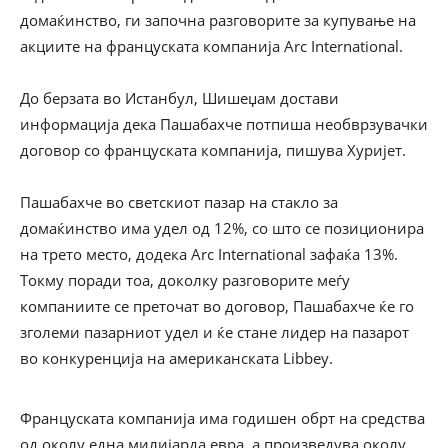
домаќинство, ги започна разговорите за купување на
акциите на француската компанија Arc International.
До берзата во Истанбул, Шишеџам достави
информација дека Пашабахче потпиша необврзувачки
договор со француската компанија, пишува Хуријет.
Пашабахче во светскиот пазар на стакло за
домаќинство има удел од 12%, со што се позиционира
на трето место, додека Arc International зафаќа 13%.
Токму поради тоа, доколку разговорите меѓу
компаниите се преточат во договор, Пашабахче ќе го
зголеми пазарниот удел и ќе стане лидер на пазарот
во конкуренција на американската Libbey.
Француската компанија има годишен обрт на средства
од околу една милијарда евра, а произведува околу