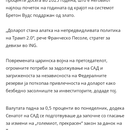
проценти досега во 2025 година, што е неговиот
најлош почеток на годината од крајот на системот
Бретон Вудс поддржан од злато.
„Доларот стана алатка на непредвидливата политика
на Трамп 2.0“, рече Франческо Песоле, стратег за
девизи во ING.
Повремената царинска војна на претседателот,
огромните потреби за задолжување на САД и
загриженоста за независноста на Федералните
резерви ја поткопаа привлечноста на доларот како
безбедно засолниште за инвеститорите, додаде тој.
Валутата падна за 0,5 проценти во понеделник, додека
Сенатот на САД се подготвуваше да започне со гласање
за измени на „големиот, прекрасен“ закон за данок на