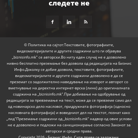
следете не
© Политика на сајтот:Текстовите, фотографиите,
видеоматеријалите и другите содржини што ги објавува
„biznisinfo.mk" се авторски.Во ниту еден случај не е дозволено
нивно бесплатно преземање без дозвола од редакцијата на Бизнис
Инфо.Доколку се добие дозвола, текстовите, фотографиите,
видеоматеријалите и другите содржини дозволено е да се
преземат со задолжително наведување на изворот и авторот со
вметнување на директна интернет-врска (линк) до оригиналната
содржина на „biznisinfo.mk".При добивање на одобрување од
редакцијата за превземање на текст, може да се превземе само дел
од новинарско дело насловот, придружната фотографија (односно
насловната фотографија) и воведниот дел на текстот, познат како
„лид"Преземање содржини од „biznisinfo.mk" надвор од овие услови
не е дозволено и подложи на санкционирање согласно Законот за
авторски и сродни права.
Copyright 2026 - Бизнис Инфо. Сите права се задржани.