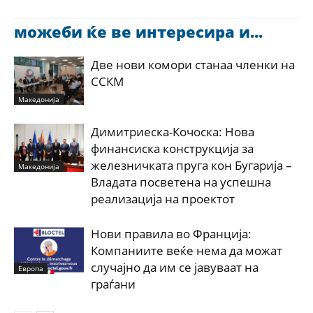
можеби ќе ве интересира и...
Две нови комори станаа членки на
ССКМ
Македонија
Димитриеска-Кочоска: Нова
финансиска конструкција за
железничката пруга кон Бугарија –
Македонија
Владата посветена на успешна
реализација на проектот
Нови правила во Франција:
Компаниите веќе нема да можат
случајно да им се јавуваат на
Европа
граѓани