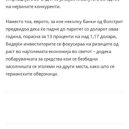
на нејзините конкуренти.
Наместо тоа, еврото, за кое неколку банки од Волстрит
предвидоа дека ќе падне до паритет со доларот оваа
година, порасна за 13 проценти на над 1,17 долари,
бидејќи инвеститорите се фокусираа на ризиците од
раст во најголемата економија во светот – додека
побарувачката за средства кои се безбедни
засолништа се зголеми на други места, како што се
германските обврзници.