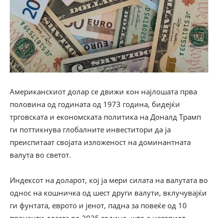
Американскиот долар се движи кон најлошата прва
половина од годината од 1973 година, бидејќи
трговската и економската политика на Доналд Трамп
ги поттикнува глобалните инвеститори да ја
преиспитаат својата изложеност на доминантната
валута во светот.
Индексот на доларот, кој ја мери силата на валутата во
однос на кошничка од шест други валути, вклучувајќи
ги фунтата, еврото и јенот, падна за повеќе од 10