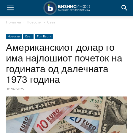
Почетна
Новости
Свет
Новости
Свет
Топ Вести
Американскиот долар го
има најлошиот почеток на
годината од далечната
1973 година
01/07/2025