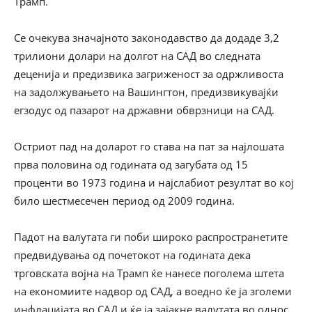
Трамп.
Се очекува значајното законодавство да додаде 3,2
трилиони долари на долгот на САД во следната
деценија и предизвика загриженост за одржливоста
на задолжувањето на Вашингтон, предизвикувајќи
егзодус од пазарот на државни обврзници на САД.
Остриот пад на доларот го става на пат за најлошата
прва половина од годината од загубата од 15
проценти во 1973 година и најслабиот резултат во кој
било шестмесечен период од 2009 година.
Падот на валутата ги поби широко распространетите
предвидувања од почетокот на годината дека
трговската војна на Трамп ќе нанесе поголема штета
на економиите надвор од САД, а воедно ќе ја зголеми
инфлацијата во САД и ќе ја зајакне валутата во однос