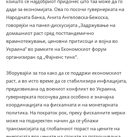
коишто се најдобриот придонес што таа може да го
даде за економијата. Ова го посочи гувернерката на
Народната банка, Анита Ангеловска-Бежоска,
говорејќи на панел-дискусијата „Задржување на
домашниот раст сред постпандемично
врамнотежување, ценовни притисоци и војна во
Украина” во рамките на Економскиот форум
организиран од „Фајненс тинк”.
Зборувајќи за тоа како да
се поддржи економскиот
раст, а во исто време да се стабилизира инфлацијата,
предизвикана од воениот конфликт во Украина,
гувернерката посочува дека
особено е значајна
координацијата на фискалната и на монетарната
политика. На пократок рок, п
реку фискалните мерки
може на подиректен начин да се ублажи
трансмисијата од глобалниот пораст на цените на
енергијата врз цените на стоките за потрошувачка,