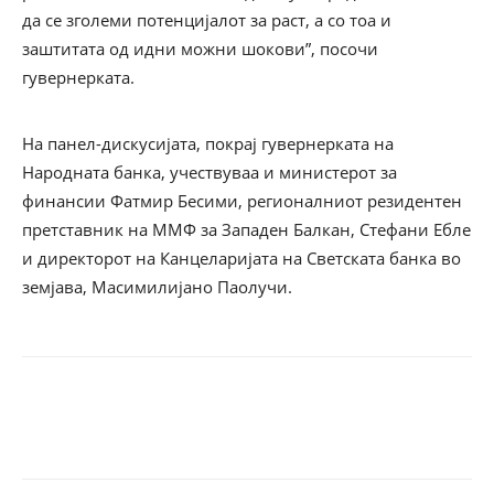
да се зголеми потенцијалот за раст, а со тоа и
заштитата од идни можни шокови”, посочи
гувернерката.
На панел-дискусијата, покрај гувернерката на
Народната банка, учествуваа и министерот за
финансии Фатмир Бесими, регионалниот резидентен
претставник на ММФ за Западен Балкан, Стефани Ебле
и директорот
на Канцеларијата на Светската банка во
земјава, Масимилијано Паолучи.