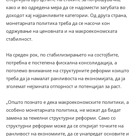
како и во одредена мера да се надомести загубата во
доходот кај најранливите категории. Од друга страна,
монетарната политика треба да се насочи кон
одржување на ценовната и на макроекономската
стабилност.
На среден рок, по стабилизирањето на состојбите,
потребна е постепена фискална консолидација, а
поголемо внимание на структурните реформи коишто
треба да ја намалат ранливоста на економијата, да ја
зголемат нејзината отпорност и потенцијал за раст.
„Општо познато е дека макроекономските политики, а
особено монетарната политика
,
не можат да бидат
замена за темелни структурни реформи. Само со
структурни реформи може да се откријат точките на
ранливост на економиите, да се унапредат основите и