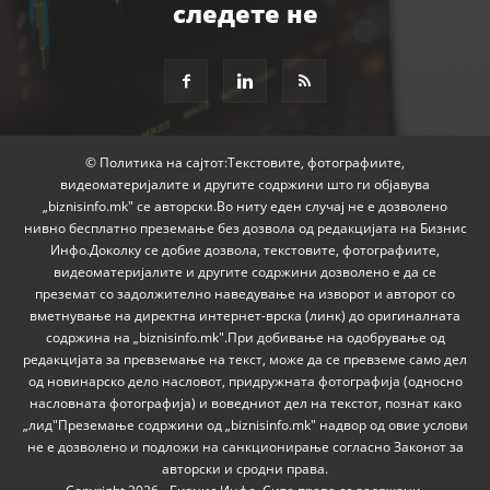
следете не
© Политика на сајтот:Текстовите, фотографиите,
видеоматеријалите и другите содржини што ги објавува
„biznisinfo.mk" се авторски.Во ниту еден случај не е дозволено
нивно бесплатно преземање без дозвола од редакцијата на Бизнис
Инфо.Доколку се добие дозвола, текстовите, фотографиите,
видеоматеријалите и другите содржини дозволено е да се
преземат со задолжително наведување на изворот и авторот со
вметнување на директна интернет-врска (линк) до оригиналната
содржина на „biznisinfo.mk".При добивање на одобрување од
редакцијата за превземање на текст, може да се превземе само дел
од новинарско дело насловот, придружната фотографија (односно
насловната фотографија) и воведниот дел на текстот, познат како
„лид"Преземање содржини од „biznisinfo.mk" надвор од овие услови
не е дозволено и подложи на санкционирање согласно Законот за
авторски и сродни права.