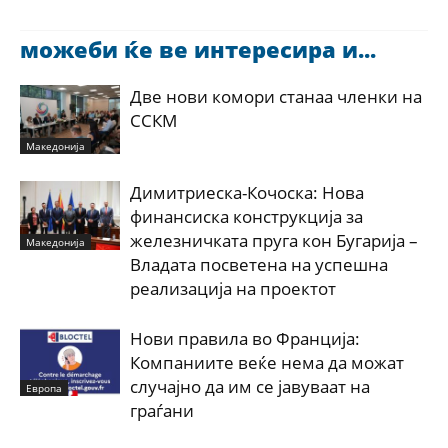
можеби ќе ве интересира и...
Две нови комори станаа членки на
ССКМ
Македонија
Димитриеска-Кочоска: Нова
финансиска конструкција за
железничката пруга кон Бугарија –
Македонија
Владата посветена на успешна
реализација на проектот
Нови правила во Франција:
Компаниите веќе нема да можат
случајно да им се јавуваат на
Европа
граѓани