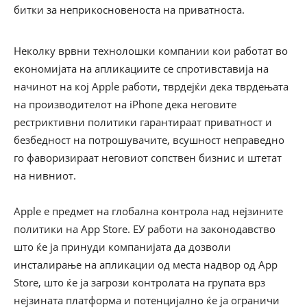
битки за неприкосновеноста на приватноста.
Неколку врвни технолошки компании кои работат во
економијата на апликациите се спротивставија на
начинот на кој Apple работи, тврдејќи дека тврдењата
на производителот на iPhone дека неговите
рестриктивни политики гарантираат приватност и
безбедност на потрошувачите, всушност неправедно
го фаворизираат неговиот сопствен бизнис и штетат
на нивниот.
Apple е предмет на глобална контрола над нејзините
политики на App Store. ЕУ работи на законодавство
што ќе ја принуди компанијата да дозволи
инсталирање на апликации од места надвор од App
Store, што ќе ја загрози контролата на групата врз
нејзината платформа и потенцијално ќе ја ограничи