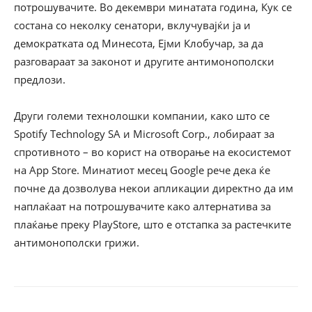
потрошувачите. Во декември минатата година, Кук се
состана со неколку сенатори, вклучувајќи ја и
демократката од Минесота, Ејми Клобучар, за да
разговараат за законот и другите антимонополски
предлози.
Други големи технолошки компании, како што се
Spotify Technology SA и Microsoft Corp., лобираат за
спротивното – во корист на отворање на екосистемот
на App Store. Минатиот месец Google рече дека ќе
почне да дозволува некои апликации директно да им
наплаќаат на потрошувачите како алтернатива за
плаќање преку PlayStore, што е отстапка за растечките
антимонополски грижи.