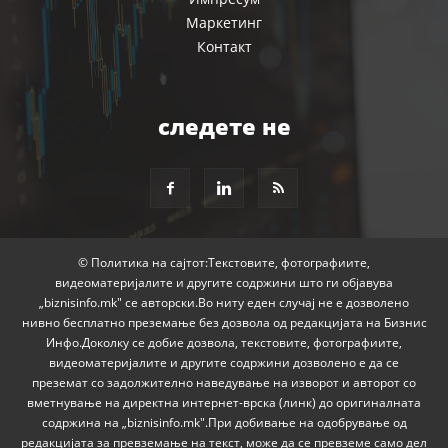
Маркетинг
Контакт
следете не
© Политика на сајтот:Текстовите, фотографиите,
видеоматеријалите и другите содржини што ги објавува
„biznisinfo.mk" се авторски.Во ниту еден случај не е дозволено
нивно бесплатно преземање без дозвола од редакцијата на Бизнис
Инфо.Доколку се добие дозвола, текстовите, фотографиите,
видеоматеријалите и другите содржини дозволено е да се
преземат со задолжително наведување на изворот и авторот со
вметнување на директна интернет-врска (линк) до оригиналната
содржина на „biznisinfo.mk".При добивање на одобрување од
редакцијата за превземање на текст, може да се превземе само дел