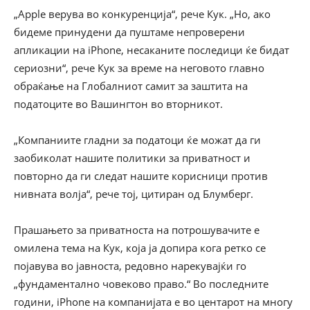
„Apple верува во конкуренција“, рече Кук. „Но, ако
бидеме принудени да пуштаме непроверени
апликации на iPhone, несаканите последици ќе бидат
сериозни“, рече Кук за време на неговото главно
обраќање на Глобалниот самит за заштита на
податоците во Вашингтон во вторникот.
„Компаниите гладни за податоци ќе можат да ги
заобиколат нашите политики за приватност и
повторно да ги следат нашите корисници против
нивната волја“, рече тој, цитиран од Блумберг.
Прашањето за приватноста на потрошувачите е
омилена тема на Кук, која ја допира кога ретко се
појавува во јавноста, редовно нарекувајќи го
„фундаментално човеково право.“ Во последните
години, iPhone на компанијата е во центарот на многу