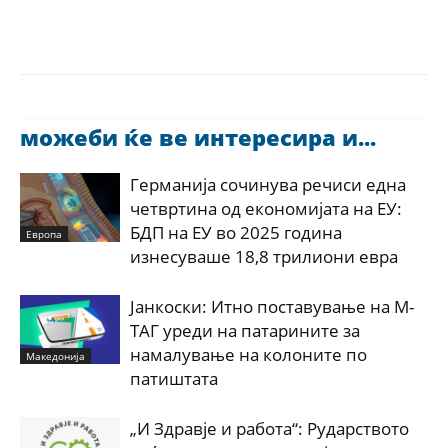
можеби ќе ве интересира и...
Германија сочинува речиси една
четвртина од економијата на ЕУ:
БДП на ЕУ во 2025 година
Европа
изнесуваше 18,8 трилиони евра
Јанкоски: Итно поставување на М-
ТАГ уреди на патарините за
намалување на колоните по
Македонија
патиштата
„И Здравје и работа“: Рударството