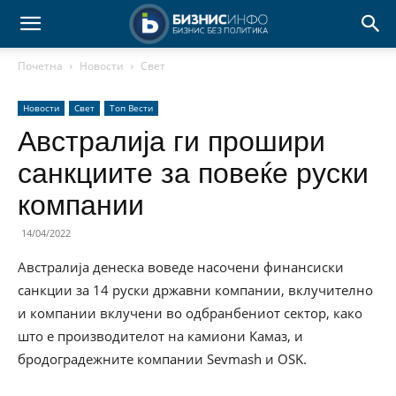
Почетна
Новости
Свет
Новости
Свет
Топ Вести
Австралија ги прошири
санкциите за повеќе руски
компании
14/04/2022
Австралија денеска воведе насочени финансиски
санкции за 14 руски државни компании, вклучително
и компании вклучени во одбранбениот сектор, како
што е производителот на камиони Камаз, и
бродоградежните компании Sevmash и OSK.