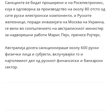
Санкциите ќе бидат проширени и на Роселектроникс,
која е одговорна за производство на околу 80 отсто од
сите руски електронски компоненти, и Руските
железници, поради инвазијата на Москва на Украина,
се вели во соопштението на австралискиот министер
за надворешни работи Марис Пејн, пренесe Ројтерс.
Австралија досега санкционираше околу 600 руски
физички лица и субјекти, вклучувајќи го и
најголемиот дел од рускиот финансиски и банкарски
сектор.