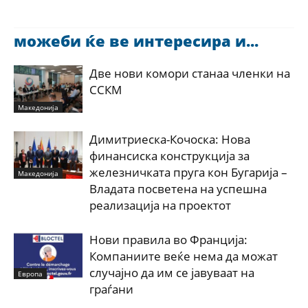
можеби ќе ве интересира и...
Две нови комори станаа членки на
ССКМ
Македонија
Димитриеска-Кочоска: Нова
финансиска конструкција за
железничката пруга кон Бугарија –
Македонија
Владата посветена на успешна
реализација на проектот
Нови правила во Франција:
Компаниите веќе нема да можат
случајно да им се јавуваат на
Европа
граѓани