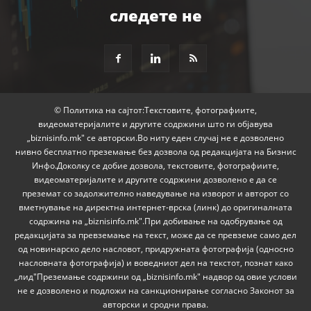
следете не
© Политика на сајтот:Текстовите, фотографиите,
видеоматеријалите и другите содржини што ги објавува
„biznisinfo.mk" се авторски.Во ниту еден случај не е дозволено
нивно бесплатно преземање без дозвола од редакцијата на Бизнис
Инфо.Доколку се добие дозвола, текстовите, фотографиите,
видеоматеријалите и другите содржини дозволено е да се
преземат со задолжително наведување на изворот и авторот со
вметнување на директна интернет-врска (линк) до оригиналната
содржина на „biznisinfo.mk".При добивање на одобрување од
редакцијата за превземање на текст, може да се превземе само дел
од новинарско дело насловот, придружната фотографија (односно
насловната фотографија) и воведниот дел на текстот, познат како
„лид"Преземање содржини од „biznisinfo.mk" надвор од овие услови
не е дозволено и подложи на санкционирање согласно Законот за
авторски и сродни права.