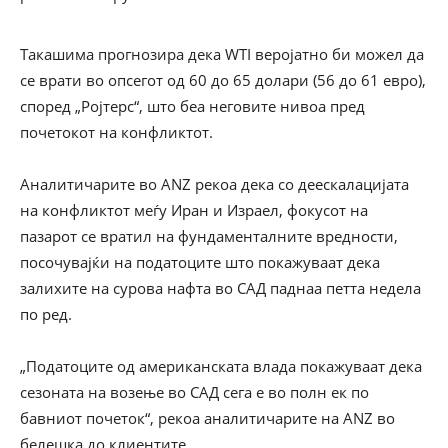
Такашима прогнозира дека WTI веројатно би можел да
се врати во опсегот од 60 до 65 долари (56 до 61 евро),
според „Ројтерс“, што беа неговите нивоа пред
почетокот на конфликтот.
Аналитичарите во ANZ рекоа дека со деескалацијата
на конфликтот меѓу Иран и Израел, фокусот на
пазарот се вратил на фундаменталните вредности,
посочувајќи на податоците што покажуваат дека
залихите на сурова нафта во САД паднаа петта недела
по ред.
„Податоците од американската влада покажуваат дека
сезоната на возење во САД сега е во полн ек по
бавниот почеток“, рекоа аналитичарите на ANZ во
белешка до клиентите.