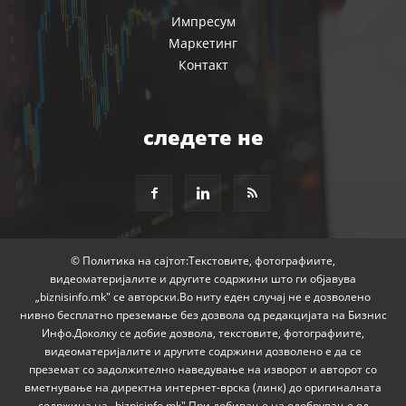
Импресум
Маркетинг
Контакт
следете не
© Политика на сајтот:Текстовите, фотографиите,
видеоматеријалите и другите содржини што ги објавува
„biznisinfo.mk" се авторски.Во ниту еден случај не е дозволено
нивно бесплатно преземање без дозвола од редакцијата на Бизнис
Инфо.Доколку се добие дозвола, текстовите, фотографиите,
видеоматеријалите и другите содржини дозволено е да се
преземат со задолжително наведување на изворот и авторот со
вметнување на директна интернет-врска (линк) до оригиналната
содржина на „biznisinfo.mk".При добивање на одобрување од