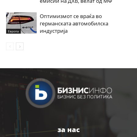
емисии на ДХВ, велат од МФ
Оптимизмот се враќа во
германската автомобилска
индустрија
Европа
за нас