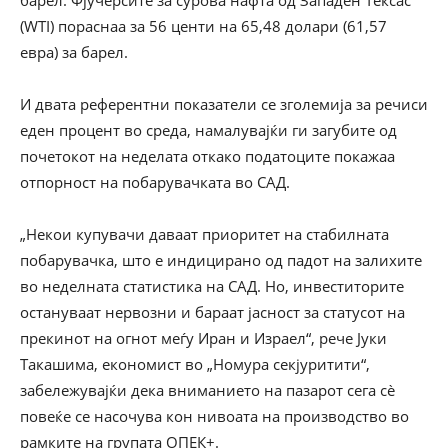
барел. Фјучерсите за сурова нафта од Западен Тексас
(WTI) пораснаа за 56 центи на 65,48 долари (61,57
евра) за барел.
И двата референтни показатели се зголемија за речиси
еден процент во среда, намалувајќи ги загубите од
почетокот на неделата откако податоците покажаа
отпорност на побарувачката во САД.
„Некои купувачи даваат приоритет на стабилната
побарувачка, што е индицирано од падот на залихите
во неделната статистика на САД. Но, инвеститорите
остануваат нервозни и бараат јасност за статусот на
прекинот на огнот меѓу Иран и Израел“, рече Јуки
Такашима, економист во „Номура секјуритити“,
забележувајќи дека вниманието на пазарот сега сè
повеќе се насочува кон нивоата на производство во
рамките на групата ОПЕК+.