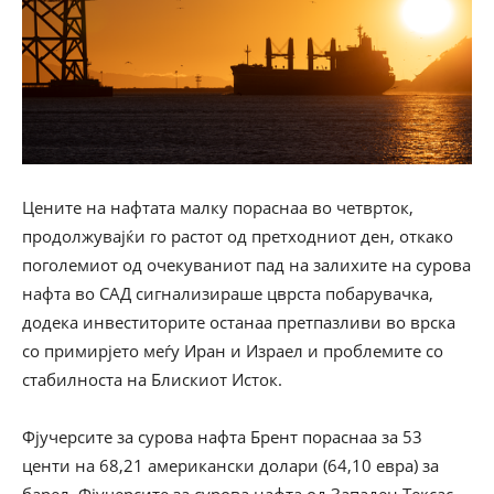
Цените на нафтата малку пораснаа во четврток,
продолжувајќи го растот од претходниот ден, откако
поголемиот од очекуваниот пад на залихите на сурова
нафта во САД сигнализираше цврста побарувачка,
додека инвеститорите останаа претпазливи во врска
со примирјето меѓу Иран и Израел и проблемите со
стабилноста на Блискиот Исток.
Фјучерсите за сурова нафта Брент пораснаа за 53
центи на 68,21 американски долари (64,10 евра) за