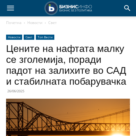
Почетна
Новости
Свет
Новости
Свет
Топ Вести
Цените на нафтата малку
се зголемија, поради
падот на залихите во САД
и стабилната побарувачка
26/06/2025