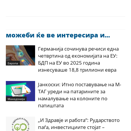
можеби ќе ве интересира и...
Германија сочинува речиси една
четвртина од економијата на ЕУ:
БДП на ЕУ во 2025 година
Европа
изнесуваше 18,8 трилиони евра
Јанкоски: Итно поставување на М-
ТАГ уреди на патарините за
намалување на колоните по
Македонија
патиштата
„И Здравје и работа“: Рударството
паѓа, инвестициите стојат –