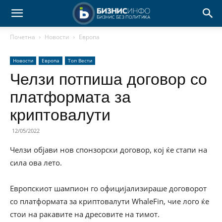
Почетна
Новости
Европа
Новости
Европа
Топ Вести
Челзи потпиша договор со
платформата за
криптовалути
12/05/2022
Челзи објави нов спонзорски договор, кој ќе стапи на
сила ова лето.
Европскиот шампион го официјализираше договорот
со платформата за криптовалути WhaleFin, чие лого ќе
стои на ракавите на дресовите на тимот.