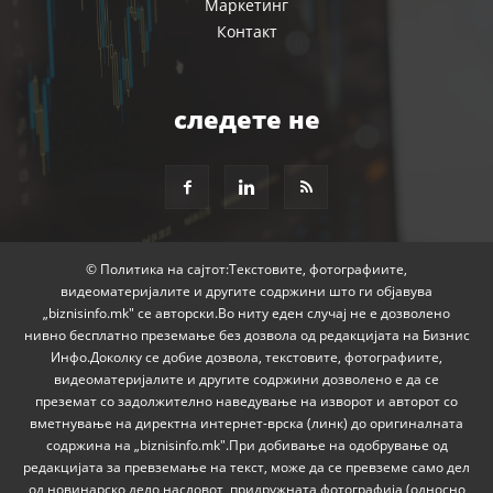
Маркетинг
Контакт
следете не
© Политика на сајтот:Текстовите, фотографиите,
видеоматеријалите и другите содржини што ги објавува
„biznisinfo.mk" се авторски.Во ниту еден случај не е дозволено
нивно бесплатно преземање без дозвола од редакцијата на Бизнис
Инфо.Доколку се добие дозвола, текстовите, фотографиите,
видеоматеријалите и другите содржини дозволено е да се
преземат со задолжително наведување на изворот и авторот со
вметнување на директна интернет-врска (линк) до оригиналната
содржина на „biznisinfo.mk".При добивање на одобрување од
редакцијата за превземање на текст, може да се превземе само дел
од новинарско дело насловот, придружната фотографија (односно