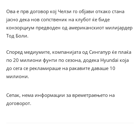
Ова е прв договор кој Челзи го објави откако стана
јасно дека нов сопственик на клубот ќе биде
конзорциум предводен од американскиот милијардер
Тод Боли.
Според медиумите, компанијата од Сингапур ќе плаќа
по 20 милиони фунти по сезона, додека Hyundai која
до сега се рекламираше на ракавите даваше 10
милиони.
Сепак, нема информации за времетраењето на
договорот.