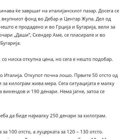
инава ќе завршат на италијанскиот пазар. Досега се
д вкупниот фонд во Дебар и Центар Жупа. Дел од
нешто е продадено и во Грција и Бугарија, вели за
чари „Даши”, Скендер Аме, се пласирале и во
 Бугарија.
со ниска откупна цена, но сега е нешто подобар.
во Италија. Откупот почна лошо. Првите 50 отсто од
за килограм жива мера. Сега ситуацијата е малку
а викендов и 190 денари. Нема јагне, затоа се
треба да биде најмалку 250 денари за килограм.
за 100 отсто, а луцерката за 120 – 130 отсто.