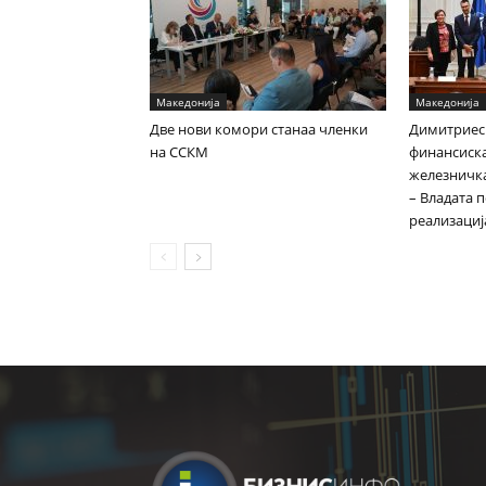
Македонија
Македонија
Две нови комори станаа членки
Димитриес
на ССКМ
финансиска
железничка
– Владата 
реализациј