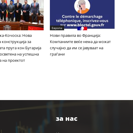
Европа
ка-Кочоска: Нова
Нови правила во Франција:
 конструкција за
Компаниите веќе нема да можат
та пруга кон Бугарија
случајно да им се јавуваат на
посветена на успешна
граѓани
а на проектот
за нас