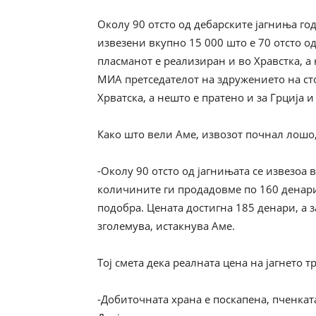
Околу 90 отсто од дебарските јагниња год
извезени вкупно 15 000 што е 70 отсто о
пласманот е реализиран и во Хравстка, а 
МИА претседателот на здружението на сто
Хрватска, а нешто е пратено и за Грција и
Како што вели Аме, извозот почнал лошо, 
-Околу 90 отсто од јагнињата се извезоа 
количините ги продадовме по 160 денари 
подобра. Цената достигна 185 денари, а з
зголемува, истакнува Аме.
Тој смета дека реалната цена на јагнето 
-Добиточната храна е поскапена, пченката 