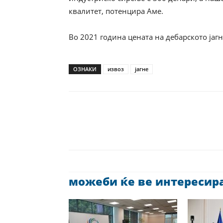
квалитет, потенцира Аме.
Во 2021 година цената на дебарското јаг
ОЗНАКИ
извоз
јагне
можеби ќе ве интересира 