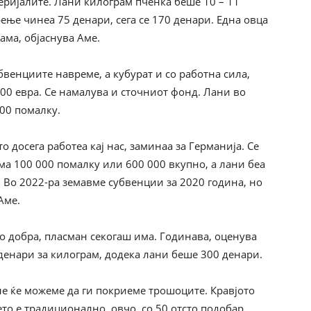
еријалите. Лани килограм пченка беше 10 – 11
ирење чинеа 75 денари, сега се 170 денари. Една овца
рама, објаснува Аме.
бвенциите навреме, а кубурат и со работна сила,
800 евра. Се намалува и сточниот фонд. Лани во
000 помалку.
о досега работеа кај нас, заминаа за Германија. Се
ма 100 000 помалку или 600 000 вкупно, а лани беа
 Во 2022-ра земавме субвенции за 2020 година, но
Аме.
о добра, пласман секогаш има. Годинава, оценува
 денари за килограм, додека лани беше 300 денари.
не ќе можеме да ги покриеме трошоците. Кравјото
то е традиционално, овчо, со 50 отсто подобар