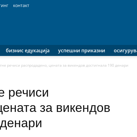
тинг
контакт
бизнис едукација
успешни приказни
осигуру
агне речиси распродадено, цената за викендов достигнала 190 денари
е речиси
цената за викендов
 денари