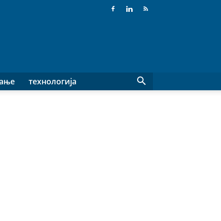
вање
технологија