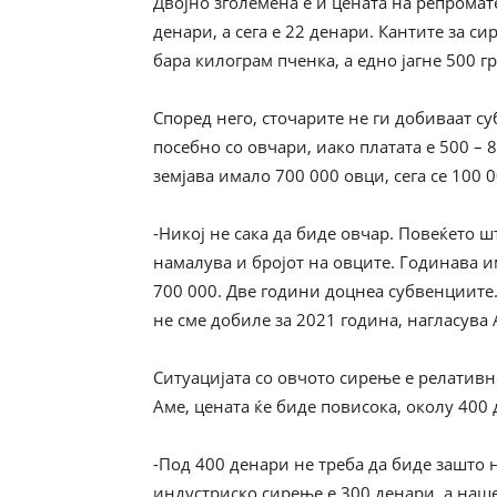
Двојно зголемена е и цената на репромат
денари, а сега е 22 денари. Кантите за с
бара килограм пченка, а едно јагне 500 г
Според него, сточарите не ги добиваат су
посебно со овчари, иако платата е 500 – 
земјава имало 700 000 овци, сега се 100 
-Никој не сака да биде овчар. Повеќето шт
намалува и бројот на овците. Годинава и
700 000. Две години доцнеа субвенциите.
не сме добиле за 2021 година, нагласува 
Ситуацијата со овчото сирење е релативн
Аме, цената ќе биде повисока, околу 400
-Под 400 денари не треба да биде зашто 
индустриско сирење е 300 денари, а наше