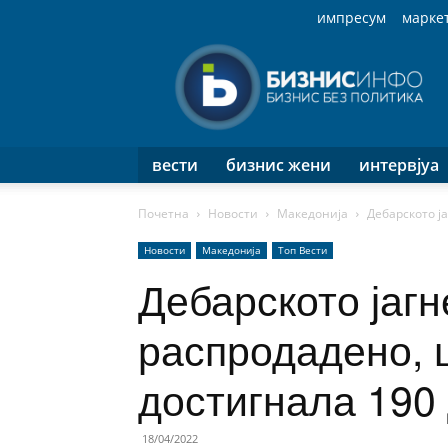
импресум
марке
Бизнис
Инфо
вести
бизнис жени
интервјуа
Почетна
Новости
Македонија
Дебарското ј
Новости
Македонија
Топ Вести
Дебарското јагн
распродадено, 
достигнала 190
18/04/2022