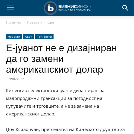
Почетна
Новости
Свет
Новости
Свет
Топ Вести
Е-јуанот не е дизајниран
да го замени
американскиот долар
19/04/2022
Кинескиот електронски јуан е дизајниран за
малопродажни трансакции за погодност на
купувачите и трговците, а не за замена на
американскиот долар.
Џоу Ксиаочуан, претседател на Кинеското друштво за