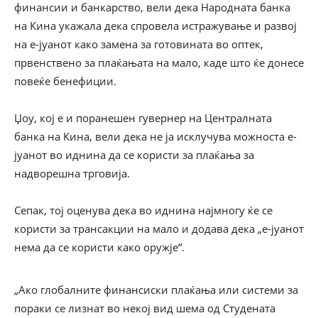
финансии и банкарство, вели дека Народната банка
на Кина укажала дека спровела истражување и развој
на е-јуанот како замена за готовината во оптек,
првенствено за плаќањата на мало, каде што ќе донесе
повеќе бенефиции.
Џоу, кој е и поранешен гувернер на Централната
банка на Кина, вели дека не ја исклучува можноста е-
јуанот во иднина да се користи за плаќања за
надворешна трговија.
Сепак, тој оценува дека во иднина најмногу ќе се
користи за трансакции на мало и додава дека „е-јуанот
нема да се користи како оружје“.
„Ако глобалните финансиски плаќања или системи за
пораки се лизнат во некој вид шема од Студената