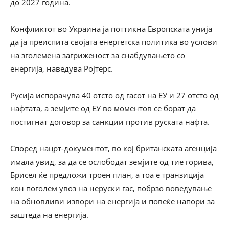
до 2027 година.
Конфликтот во Украина ја поттикна Европската унија
да ја преиспита својата енергетска политика во услови
на зголемена загриженост за снабдувањето со
енергија, наведува Ројтерс.
Русија испорачува 40 отсто од гасот на ЕУ и 27 отсто од
нафтата, а земјите од ЕУ во моментов се борат да
постигнат договор за санкции против руската нафта.
Според нацрт-документот, во кој британската агенција
имала увид, за да се ослободат земјите од тие горива,
Брисел ќе предложи троен план, а тоа е транзиција
кон поголем увоз на неруски гас, побрзо воведување
на обновливи извори на енергија и повеќе напори за
заштеда на енергија.