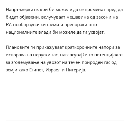
Нацрт-мерките, кои би можеле да се променат пред да
бидат објавени, вклучуваат мешавина од закони на
ЕУ, необврзувачки шеми и препораки што
националните влади би можеле да ги усвојат.
Плановите ги прикажуваат краткорочните напори за
испорака на неруски гас, нагласувајќи го потенцијалот
за зголемување на увозот на течен природен гас од
земји како Египет, Израел и Нигерија.