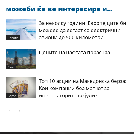
можеби ќе ве интересира и...
За неколку години, Европејците би
можеле да летаат со електрични
авиони до 500 километри
Европа
Цените на нафтата пораснаа
Свет
Топ 10 акции на Македонска берза:
Кои компании беа магнет за
инвеститорите во јули?
Берза