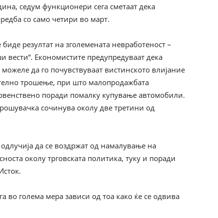
дина, седум функционери сега сметаат дека
редба со само четири во март.
е биде резултат на зголемената невработеност –
 вести“. Економистите предупредуваат дека
можеле да го почувствуваат вистинското влијание
ателно трошење, при што малопродажбата
првенствено поради помалку купување автомобили.
трошувачка сочинува околу две третини од
одлучија да се воздржат од намалување на
сноста околу трговската политика, туку и поради
Исток.
а во голема мера зависи од тоа како ќе се одвива