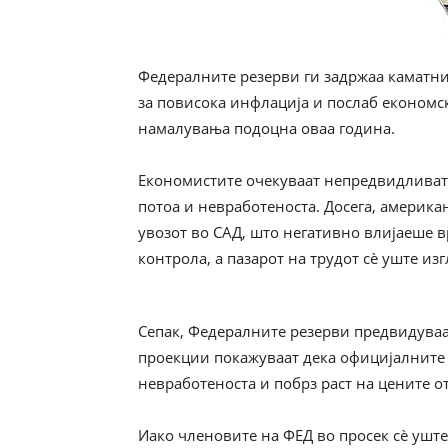
Федералните резерви ги задржаа каматни
за повисока инфлација и послаб економск
намалувања подоцна оваа година.
Економистите очекуваат непредвидливата 
потоа и невработеноста. Досега, америк
увозот во САД, што негативно влијаеше в
контрола, а пазарот на трудот сè уште из
Сепак, Федералните резерви предвидуваа
проекции покажуваат дека официјалните 
невработеноста и побрз раст на цените о
Иако членовите на ФЕД во просек сè уште 