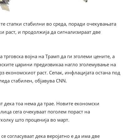
те стапки стабилни во среда, поради очекувањата
и раст, и продолжија да сигнализираат две
трговска војна на Трамп да ги зголеми цените, а
анските царини предизвикаа нагло зголемување на
рз економскиот раст. Сепак, инфлацијата остана под
гледа стабилен, објавува CNN.
т дека тоа нема да трае. Новите економски
лица сега очекуваат поголем пораст на
тколку што проценија во март.
се согласуваат дека веројатно е да има две