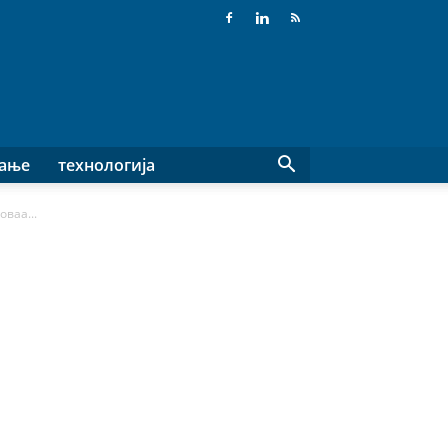
вање
технологија
ваа...