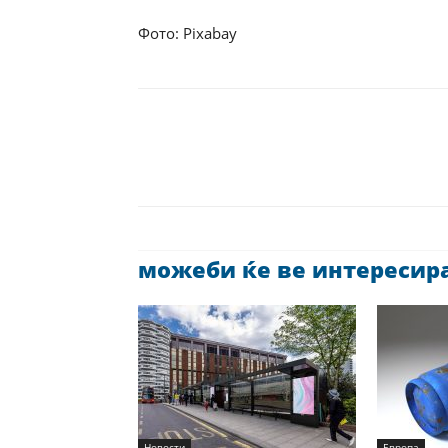
Фото: Pixabay
можеби ќе ве интересира 
Новости
Европа