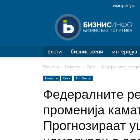
импресум
Бизнис
Инфо
вести
бизнис жени
интервјуа
Почетна
Новости
Свет
Федералните резерви
Новости
Свет
Топ Вести
Федералните ре
променија камат
Прогнозираат у