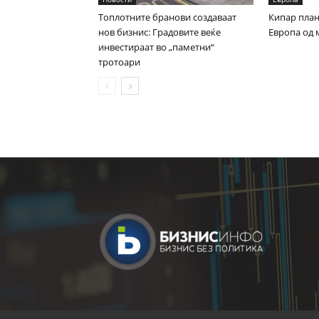
Топлотните бранови создаваат
Кипар план
нов бизнис: Градовите веќе
Европа од 
инвестираат во „паметни“
тротоари