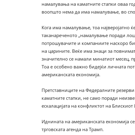
намалувања на каматните стапки оваа го
воопшто нема да има намалување, во спо
Кога има намалување, тоа најверојатно ќ
таканареченото „намалување поради лоши
потрошувачите и компаниите наскоро би 
на царините. Веќе има знаци за повним
значително се намали минатиот месец, 
Тоа е особено важно бидејќи личната по
американската економија.
Претставниците на Федералните резерви 
каматните стапки, не само поради неизве
ескалацијата на конфликтот на Блискиот 
Иднината на американската економија сег
трговската агенда на Трамп.