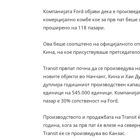
Компанијата Ford објави дека е произвед
комерцијално комбе кое за прв пат беше л
проширено на 118 пазари.
Ова беше соопштено на официјалното отв
Кина, на кое присуствуваше претседатело
Transit првпат почна да се произведува н
новите објекти во Нанчанг, Кина и Хаи Дуо
дуплира годишниот производствен капац
единици на 545.000 единици. Компанијата
пазар е 30% сопственост на Ford.
Производството и продажбата на Transit 
година, кога за прв пат ќе влезе на сев
Transit ќе се произведува во Канзас.