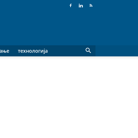
вање
технологија