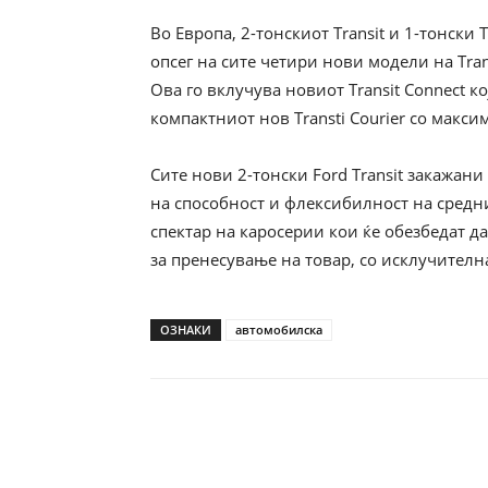
Во Европа, 2-тонскиот Transit и 1-тонски
опсег на сите четири нови модели на Tran
Ова го вклучува новиот Transit Connect к
компактниот нов Transti Courier со макс
Сите нови 2-тонски Ford Transit закажан
на способност и флексибилност на средн
спектар на каросерии кои ќе обезбедат да
за пренесување на товар, со исклучителн
ОЗНАКИ
автомобилска