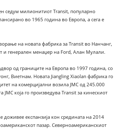
ен седум милионитиот Transit, популарно
ансирано во 1965 година во Европа, а сега е
орање на новата фабрика за Transit во Нанчанг,
т и генерален менаџер на Ford, Алан Мулали.
адвор од границите на Европа во 1997 година, со
нг, Виетнам. Новата Jiangling Xiaolan фабрика го
итет на комерцијални возила JMC од 245.000
 JMC која го произведува Transit за кинескиот
ќе доживее експанзија кон средината на 2014
ерноамериканскот пазар. Северноамериканскиот