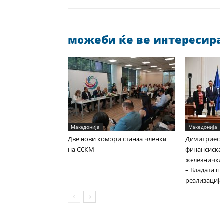
можеби ќе ве интересира 
Македонија
Македонија
Две нови комори станаа членки
Димитриес
на ССКМ
финансиска
железничка
– Владата 
реализациј