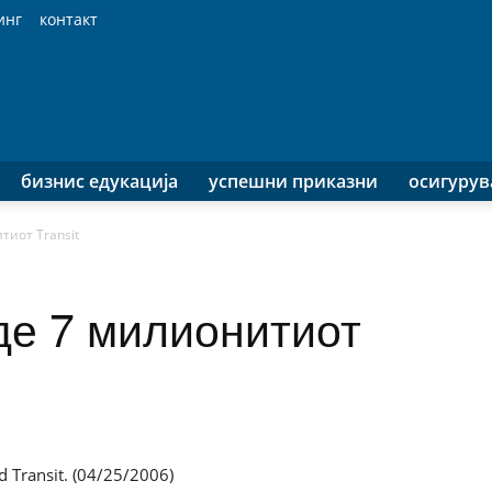
инг
контакт
бизнис едукација
успешни приказни
осигуру
тиот Transit
де 7 милионитиот