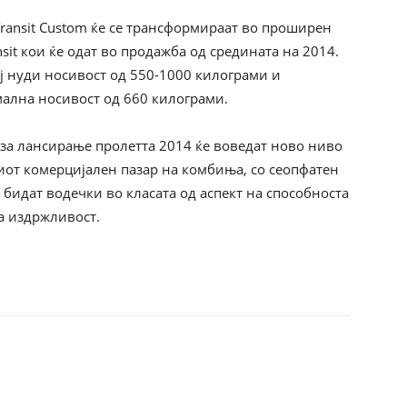
 Transit Custom ќе се трансформираат во проширен
sit кои ќе одат во продажба од средината на 2014.
ој нуди носивост од 550-1000 килограми и
имална носивост од 660 килограми.
и за лансирање пролетта 2014 ќе воведат ново ниво
иот комерцијален пазар на комбиња, со сеопфатен
 бидат водечки во класата од аспект на способноста
а издржливост.