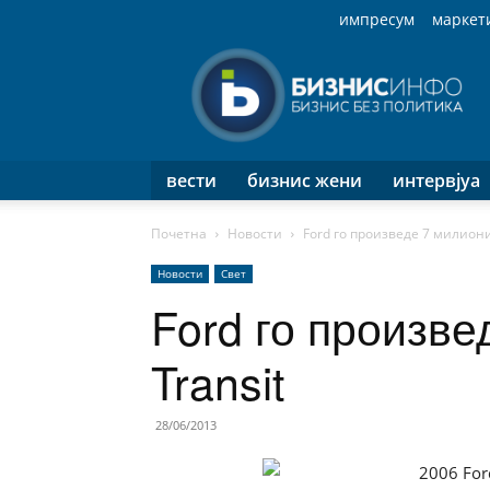
импресум
маркет
Бизнис
Инфо
вести
бизнис жени
интервјуа
Почетна
Новости
Ford го произведе 7 милиони
Новости
Свет
Ford го произве
Transit
28/06/2013