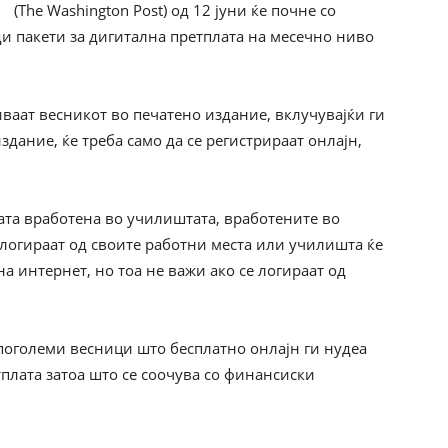
(The Washington Post) од 12 јуни ќе почне со
ди пакети за дигитална претплата на месечно ниво
иваат весникот во печатено издание, вклучувајќи ги
дание, ќе треба само да се регистрираат онлајн,
ата вработена во училиштата, вработените во
 логираат од своите работни места или училишта ќе
а интернет, но тоа не важи ако се логираат од
поголеми весници што бесплатно онлајн ги нудеа
плата затоа што се соочува со финансиски