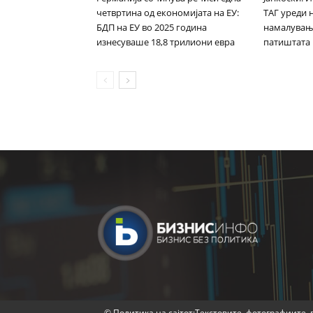
четвртина од економијата на ЕУ:
ТАГ уреди 
БДП на ЕУ во 2025 година
намалувањ
изнесуваше 18,8 трилиони евра
патиштата
© Политика на сајтот:Текстовите, фотографиите, в