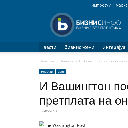
импресум
марке
Бизнис
Инфо
вести
бизнис жени
интервјуа
Почетна
Новости
И Вашингтон пост воведува 
Новости
Свет
И Вашингтон по
претплата на о
06/06/2013