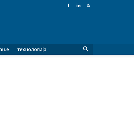
вање
технологија