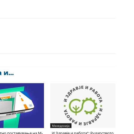
и...
Македонија
Итно поставување на М-
„И Здравје и работа“: Рударството