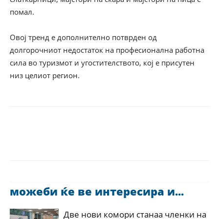
помал.
Овој тренд е дополнително потврден од
долгорочниот недостаток на професионална работна
сила во туризмот и угостителството, кој е присутен
низ целиот регион.
можеби ќе ве интересира и...
Две нови комори станаа членки на