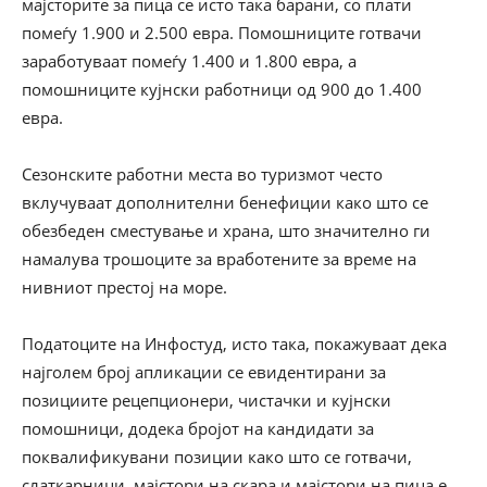
мајсторите за пица се исто така барани, со плати
помеѓу 1.900 и 2.500 евра. Помошниците готвачи
заработуваат помеѓу 1.400 и 1.800 евра, а
помошниците кујнски работници од 900 до 1.400
евра.
Сезонските работни места во туризмот често
вклучуваат дополнителни бенефиции како што се
обезбеден сместување и храна, што значително ги
намалува трошоците за вработените за време на
нивниот престој на море.
Податоците на Инфостуд, исто така, покажуваат дека
најголем број апликации се евидентирани за
позициите рецепционери, чистачки и кујнски
помошници, додека бројот на кандидати за
поквалификувани позиции како што се готвачи,
слаткарници, мајстори на скара и мајстори на пица е