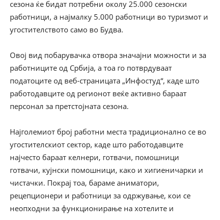
сезона ќе бидат потребни околу 25.000 сезонски
работници, а најмалку 5.000 работници во туризмот и
угостителството само во Будва.
Овој вид побарувачка отвора значајни можности и за
работниците од Србија, а тоа го потврдуваат
податоците од веб-страницата „Инфостуд“, каде што
работодавците од регионот веќе активно бараат
персонал за претстојната сезона.
Најголемиот број работни места традиционално се во
угостителскиот сектор, каде што работодавците
најчесто бараат келнери, готвачи, помошници
готвачи, кујнски помошници, како и хигиеничарки и
чистачки. Покрај тоа, бараме аниматори,
рецепционери и работници за одржување, кои се
неопходни за функционирање на хотелите и