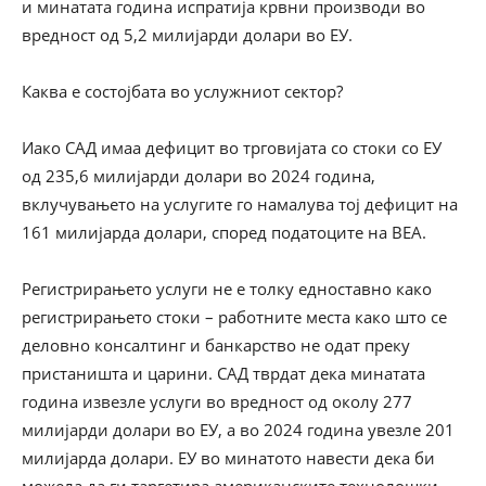
и минатата година испратија крвни производи во
вредност од 5,2 милијарди долари во ЕУ.
Каква е состојбата во услужниот сектор?
Иако САД имаа дефицит во трговијата со стоки со ЕУ
од 235,6 милијарди долари во 2024 година,
вклучувањето на услугите го намалува тој дефицит на
161 милијарда долари, според податоците на BEA.
Регистрирањето услуги не е толку едноставно како
регистрирањето стоки – работните места како што се
деловно консалтинг и банкарство не одат преку
пристаништа и царини. САД тврдат дека минатата
година извезле услуги во вредност од околу 277
милијарди долари во ЕУ, а во 2024 година увезле 201
милијарда долари. ЕУ во минатото навести дека би