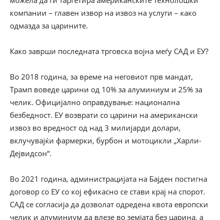
можела да ги таргетира американските технолошки
компании – главен извор на извоз на услуги – како
одмазда за царините.
Како заврши последната трговска војна меѓу САД и ЕУ?
Во 2018 година, за време на неговиот прв мандат,
Трамп воведе царини од 10% за алуминиум и 25% за
челик. Официјално оправдување: национална
безбедност. ЕУ возврати со царини на американски
извоз во вредност од над 3 милијарди долари,
вклучувајќи фармерки, бурбон и мотоцикли „Харли-
Дејвидсон“.
Во 2021 година, администрацијата на Бајден постигна
договор со ЕУ со кој ефикасно се стави крај на спорот.
САД се согласија да дозволат одредена квота европски
челик и алуминиум да влезе во земјата без царина, а