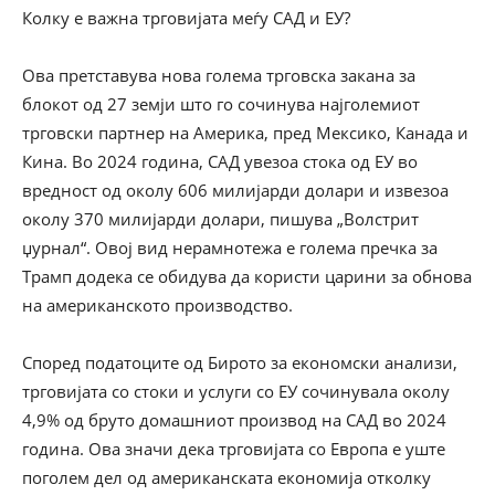
Колку е важна трговијата меѓу САД и ЕУ?
Ова претставува нова голема трговска закана за
блокот од 27 земји што го сочинува најголемиот
трговски партнер на Америка, пред Мексико, Канада и
Кина. Во 2024 година, САД увезоа стока од ЕУ во
вредност од околу 606 милијарди долари и извезоа
околу 370 милијарди долари, пишува „Волстрит
џурнал“. Овој вид нерамнотежа е голема пречка за
Трамп додека се обидува да користи царини за обнова
на американското производство.
Според податоците од Бирото за економски анализи,
трговијата со стоки и услуги со ЕУ сочинувала околу
4,9% од бруто домашниот производ на САД во 2024
година. Ова значи дека трговијата со Европа е уште
поголем дел од американската економија отколку