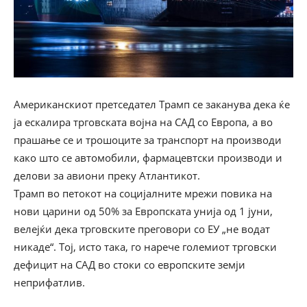
Американскиот претседател Трамп се заканува дека ќе
ја ескалира трговската војна на САД со Европа, а во
прашање се и трошоците за транспорт на производи
како што се автомобили, фармацевтски производи и
делови за авиони преку Атлантикот.
Трамп во петокот на социјалните мрежи повика на
нови царини од 50% за Европската унија од 1 јуни,
велејќи дека трговските преговори со ЕУ „не водат
никаде“. Тој, исто така, го нарече големиот трговски
дефицит на САД во стоки со европските земји
неприфатлив.