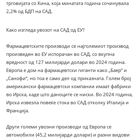
трговијата со Кина, која минатата година сочинувала
2,2% од БДП на САД.
Како изгледа увозот на САД од ЕУ?
Фармацевтските производи се најголемиот производ
произведен во ЕУ испорачан во САД, со вкупна
вредност од 127 милијарди долари во 2024 година.
Европа е дом на фармацевтски гиганти како „Баер“ и
„Санофи“, но тоа е само дел од приказната. Голем број
американски фармацевтски компании имаат фабрики
во Ирска, каде што даноците се ниски. Во 2024 година,
Ирска извезла повеќе стока во САД отколку Италија и
Франција.
Други големи увозни производи од Европа се
автомобили (45,2 милијарди долари) и разни видови