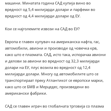
машини. Минатата година САД купија вино во
вредност од 5,4 милијарди долари и парфеми во
вредност од 4,4 милијарди долари од ЕУ.
Кои се најголемите извози на САД во ЕУ?
Европа е главен купувач на американска нафта, гас,
автомобили, авиони и производи од човечка крв,
како што е плазмата. САД, исто така, испорачаа авиони
и делови за авиони во вредност од 32,3 милијарди
долари на ЕУ, плус возила во вредност од 12,4
милијарди долари. Многу од автомобилите што се
транспортираат преку Атлантикот се европски марки,
како што се БМВ и Мерцедес, произведени во
американски фабрики.
САД се главен играч во глобалната трговија со плазма