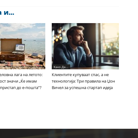
и...
Како Да...
еловна лага на летото:
Клиентите купуваат спас, а не
ст значи „Ќе имам
технологија: Три правила на Џон
пристап до е-пошта“?
Вичел за успешна стартап идеја