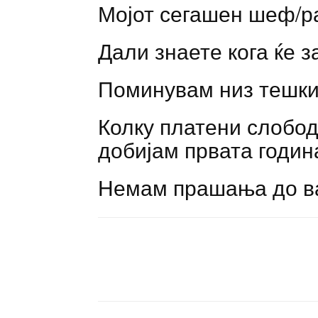
Мојот сегашен шеф/р
Дали знаете кога ќе 
Поминувам низ тешк
Колку платени слобо
добијам првата годин
Немам прашања до в