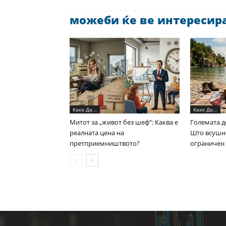
можеби ќе ве интересира 
Како Да...
Како Да...
Митот за „живот без шеф“: Каква е
Големата д
реалната цена на
Што всушно
претприемништвото?
ограничен 