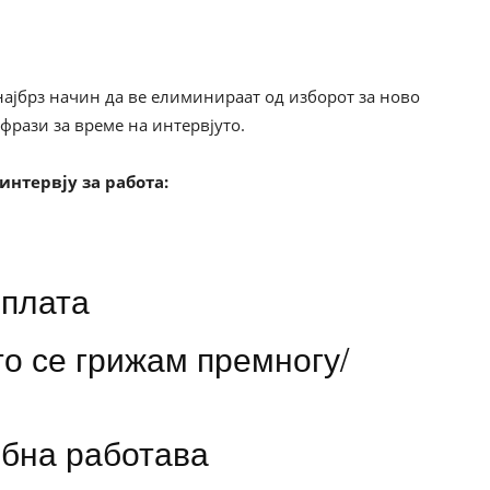
најбрз начин да ве елиминираат од изборот за ново
фрази за време на интервјуто.
интервју за работа:
 плата
о се грижам премногу/
ебна работава