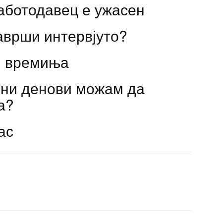
аботодавец е ужасен
заврши интервјуто?
и времиња
дни денови можам да
а?
ас