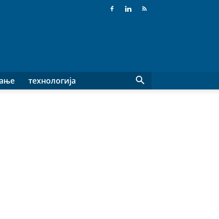
вање
технологија