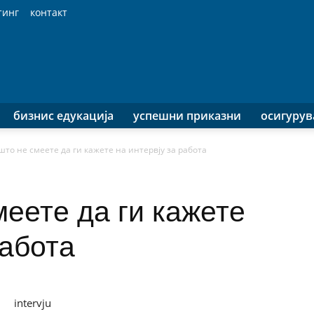
тинг
контакт
бизнис едукација
успешни приказни
осигуру
то не смеете да ги кажете на интервју за работа
еете да ги кажете
работа