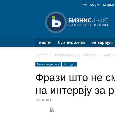
импресум
марке
Бизнис
Инфо
вести
бизнис жени
интервјуа
Почетна
Бизнис едукација
Како да...
Фрази ш
Бизнис едукација
Како да...
Фрази што не см
на интервју за 
05/08/2014