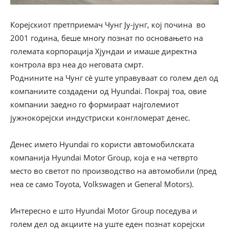
Корејскиот претприемач Чунг Ју-јунг, кој почина во
2001 година, беше многу познат по основањето на
големата корпорација Хјундаи и имаше директна
контрола врз неа до неговата смрт.
Роднините на Чунг сè уште управуваат со голем дел од
компаниите создадени од Hyundai. Покрај тоа, овие
компании заедно го формираат најголемиот
јужнокорејски индустриски конгломерат денес.
Денес името Hyundai го користи автомобилската
компанија Hyundai Motor Group, која е на четврто
место во светот по производство на автомобили (пред
неа се само Toyota, Volkswagen и General Motors).
Интересно е што Hyundai Motor Group поседува и
голем дел од акциите на уште еден познат корејски