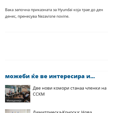
Вака започна приказната за Hyundai која трае до ден
денес, пренесува Nezavisne novine.
можеби ќе ве интересира и...
Две нови комори станаа членки на
ССКМ
Македонија
Димитриеска-Кочоска: Нова