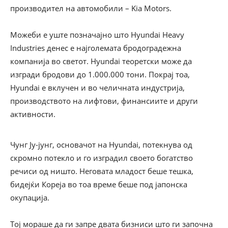
производител на автомобили – Kia Motors.
Можеби е уште позначајно што Hyundai Heavy
Industries денес е најголемата бродоградежна
компанија во светот. Hyundai теоретски може да
изгради бродови до 1.000.000 тони. Покрај тоа,
Hyundai е вклучен и во челичната индустрија,
производството на лифтови, финансиите и други
активности.
Чунг Ју-јунг, основачот на Hyundai, потекнува од
скромно потекло и го изградил своето богатство
речиси од ништо. Неговата младост беше тешка,
бидејќи Кореја во тоа време беше под јапонска
окупација.
Тој мораше да ги запре двата бизниси што ги започна