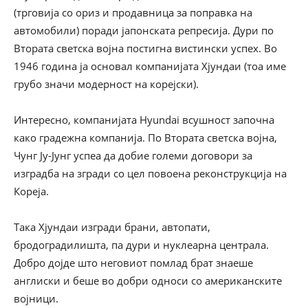
(трговија со ориз и продавница за поправка на
автомобили) поради јапонската репресија. Дури по
Втората светска војна постигна вистински успех. Во
1946 година ја основал компанијата Хјундаи (тоа име
грубо значи модерност на корејски).
Интересно, компанијата Hyundai всушност започна
како градежна компанија. По Втората светска војна,
Чунг Ју-Јунг успеа да добие големи договори за
изградба на згради со цел повоена реконструкција на
Кореја.
Така Хјундаи изгради брани, автопати,
бродоградилишта, па дури и нуклеарна централа.
Добро дојде што неговиот помлад брат знаеше
англиски и беше во добри односи со американските
војници.