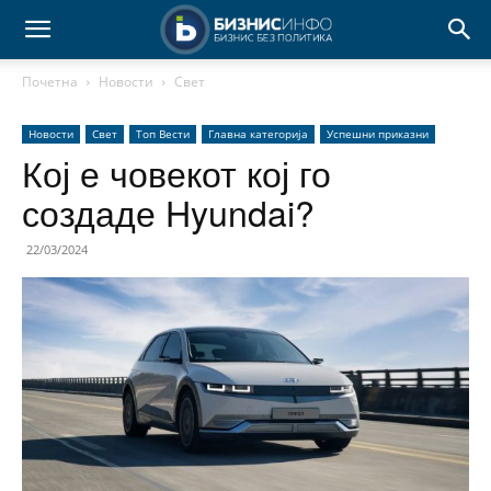
Почетна
Новости
Свет
Новости
Свет
Топ Вести
Главна категорија
Успешни приказни
Кој е човекот кој го
создаде Hyundai?
22/03/2024