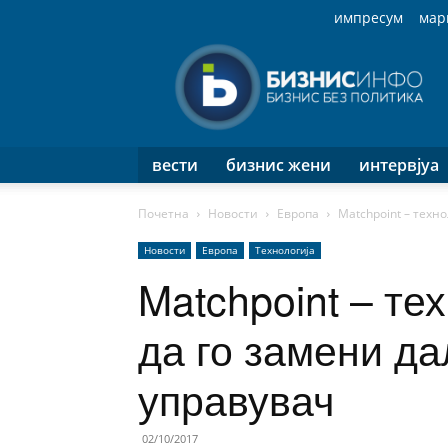
импресум
мар
Бизнис
Инфо
вести
бизнис жени
интервјуа
Почетна
Новости
Европа
Matchpoint – техн
Новости
Европа
Технологија
Matchpoint – те
да го замени д
управувач
02/10/2017