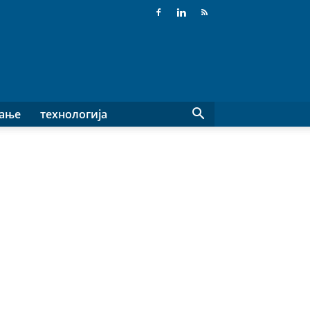
вање
технологија