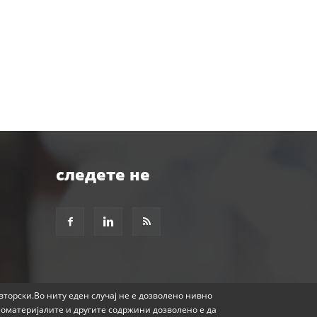
следете не
авторски.Во ниту еден случај не е дозволено нивно
еоматеријалите и другите содржини дозволено е да