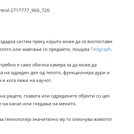
здадоа систем преку којшто може да се воспостави
телото или мавтање со предмети, пишува
Telegraph
.
отребно е само обична камера за да може да
ва на одреден дел од телото, функционира дури и
а и кога лежи на каучот.
а рацете, главата или одредените објекти со цел
е на канал или гледање на менито.
аа технологија значително му го олеснува животот