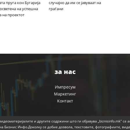
та пруга кон Бугарија
случајно да им се јавуваат на
посветена на успешна
граѓани
а на проектот
за нас
Импресум
Маркетинг
Контакт
идеоматеријалите и другите содржини што ги објавува „biznisinfo.mk" се 
на Бизнис Инфо.Доколку се добие дозвола, текстовите, фотографиите, вид