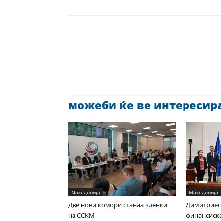
можеби ќе ве интересира 
Македонија
Македонија
Две нови комори станаа членки
Димитриес
на ССКМ
финансиска