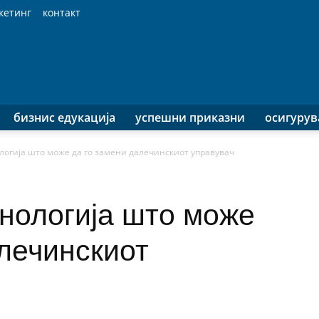
кетинг
контакт
бизнис едукација
успешни приказни
осигуру
ологија што може да го замени далечинскиот управувач
хнологија што може
алечинскиот