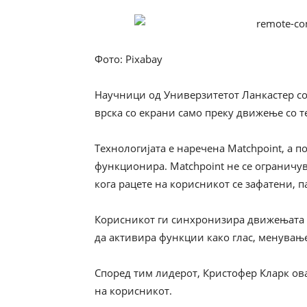
Фото: Pixabay
Научници од Универзитетот Ланкастер со
врска со екрани само преку движење со 
Технологијата е наречена Matchpoint, а п
функционира. Matchpoint не се ограничу
кога рацете на корисникот се зафатени, п
Корисникот ги синхронизира движењата н
да активира функции како глас, менувањ
Според тим лидерот, Кристофер Кларк ов
на корисникот.