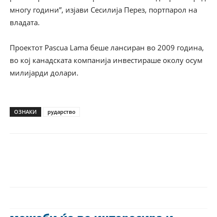
многу години”, изјави Сесилија Перез, портпарол на
владата.
Проектот Pascua Lama беше лансиран во 2009 година,
во кој канадската компанија инвестираше околу осум
милијарди долари.
ОЗНАКИ
рударство