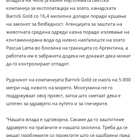
Владата на Чиле ја казни најголемата светска
компанија за експлоатација на злато, канадската
Barrick Gold со 16,4 милиони долари поради кршење
на законот за безбедност. Агенцијата за заштита на
животната средина одреди казна поради излевање на
контаминирана вода од нивно наоѓалиште на злато
Pascua Lama во близина на границата со Аргентина, а
работата им е забранета додека не докажат дека можат
да го контролираат отпадот.
Рудникот на компанијата Barrick Gold се наоѓа на 5.000
метри над нивото на морето. Многумина не го
поддржуваат овој проект, затоа што сметаат дека е
штетен за здравјето на луѓето и за глечерите.
“Нашата влада е одговорна. Сакаме да го заштитиме
здравјето на граѓаните и нашата околина. Треба да се
решат проблемите со проектите што се одобрени пред