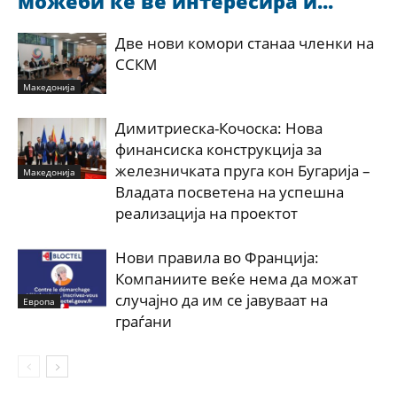
можеби ќе ве интересира и...
Две нови комори станаа членки на
ССКМ
Македонија
Димитриеска-Кочоска: Нова
финансиска конструкција за
железничката пруга кон Бугарија –
Македонија
Владата посветена на успешна
реализација на проектот
Нови правила во Франција:
Компаниите веќе нема да можат
случајно да им се јавуваат на
Европа
граѓани