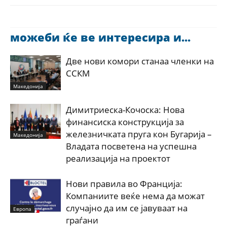
можеби ќе ве интересира и...
Две нови комори станаа членки на
ССКМ
Македонија
Димитриеска-Кочоска: Нова
финансиска конструкција за
железничката пруга кон Бугарија –
Македонија
Владата посветена на успешна
реализација на проектот
Нови правила во Франција:
Компаниите веќе нема да можат
случајно да им се јавуваат на
Европа
граѓани