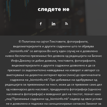
следете не
© Политика на сајтот:Текстовите, фотографиите,
видеоматеријалите и другите содржини што ги објавува
„biznisinfo.mk" се авторски.Во ниту еден случај не е дозволено
нивно бесплатно преземање без дозвола од редакцијата на Бизнис
Инфо.Доколку се добие дозвола, текстовите, фотографиите,
видеоматеријалите и другите содржини дозволено е да се
преземат со задолжително наведување на изворот и авторот со
вметнување на директна интернет-врска (линк) до оригиналната
содржина на „biznisinfo.mk".При добивање на одобрување од
редакцијата за превземање на текст, може да се превземе само дел
од новинарско дело насловот, придружната фотографија (односно
насловната фотографија) и воведниот дел на текстот, познат како
„лид"Преземање содржини од „biznisinfo.mk" надвор од овие услови
не е дозволено и подложи на санкционирање согласно Законот за