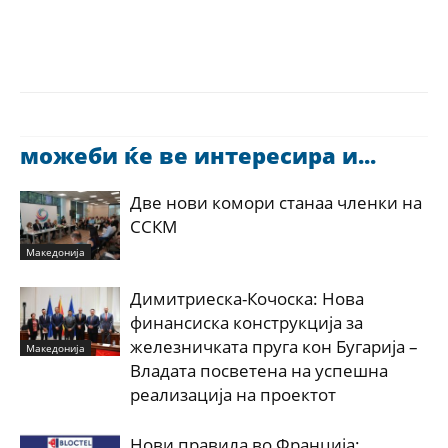
можеби ќе ве интересира и...
Две нови комори станаа членки на
ССКМ
Македонија
Димитриеска-Кочоска: Нова
финансиска конструкција за
железничката пруга кон Бугарија –
Македонија
Владата посветена на успешна
реализација на проектот
Нови правила во Франција: