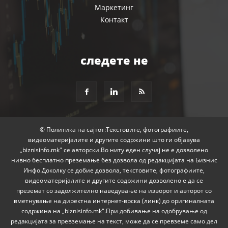
Маркетинг
Контакт
следете не
© Политика на сајтот:Текстовите, фотографиите,
видеоматеријалите и другите содржини што ги објавува
„biznisinfo.mk" се авторски.Во ниту еден случај не е дозволено
нивно бесплатно преземање без дозвола од редакцијата на Бизнис
Инфо.Доколку се добие дозвола, текстовите, фотографиите,
видеоматеријалите и другите содржини дозволено е да се
преземат со задолжително наведување на изворот и авторот со
вметнување на директна интернет-врска (линк) до оригиналната
содржина на „biznisinfo.mk".При добивање на одобрување од
редакцијата за превземање на текст, може да се превземе само дел