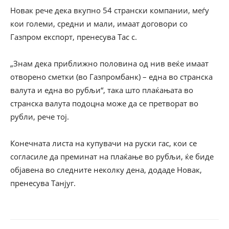
Новак рече дека вкупно 54 странски компании, меѓу
кои големи, средни и мали, имаат договори со
Газпром експорт, пренесува Тас с.
„Знам дека приближно половина од нив веќе имаат
отворено сметки (во Газпромбанк) – една во странска
валута и една во рубљи“, така што плаќањата во
странска валута подоцна може да се претворат во
рубли, рече тој.
Конечната листа на купувачи на руски гас, кои се
согласиле да преминат на плаќање во рубљи, ќе биде
објавена во следните неколку дена, додаде Новак,
пренесува Танјуг.