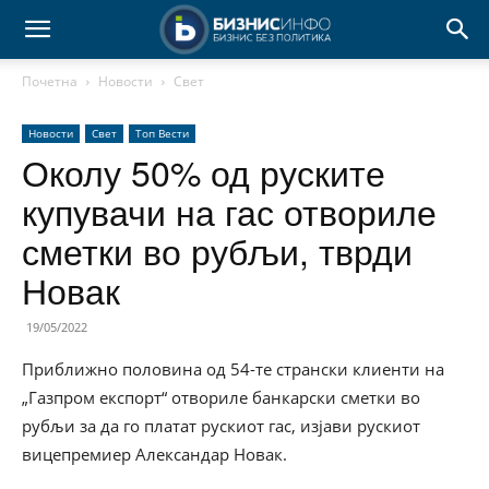
Почетна
Новости
Свет
Новости
Свет
Топ Вести
Околу 50% од руските
купувачи на гас отвориле
сметки во рубљи, тврди
Новак
19/05/2022
Приближно половина од 54-те странски клиенти на
„Газпром експорт“ отвориле банкарски сметки во
рубљи за да го платат рускиот гас, изјави рускиот
вицепремиер Александар Новак.