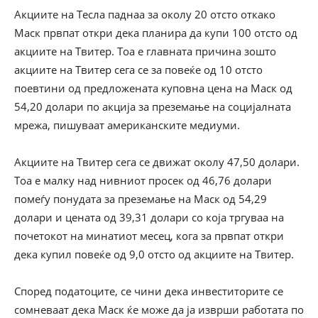
Акциите на Тесла паднаа за околу 20 отсто откако
Маск првпат откри дека планира да купи 100 отсто од
акциите на Твитер. Тоа е главната причина зошто
акциите на Твитер сега се за повеќе од 10 отсто
поевтини од предложената куповна цена на Маск од
54,20 долари по акција за преземање на социјалната
мрежа, пишуваат американските медиуми.
Акциите на Твитер сега се движат околу 47,50 долари.
Тоа е малку над нивниот просек од 46,76 долари
помеѓу понудата за преземање на Маск од 54,29
долари и цената од 39,31 долари со која тргуваа на
почетокот на минатиот месец, кога за првпат откри
дека купил повеќе од 9,0 отсто од акциите на Твитер.
Според податоците, се чини дека инвеститорите се
сомневаат дека Маск ќе може да ја изврши работата по