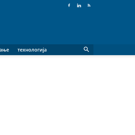
вање
технологија