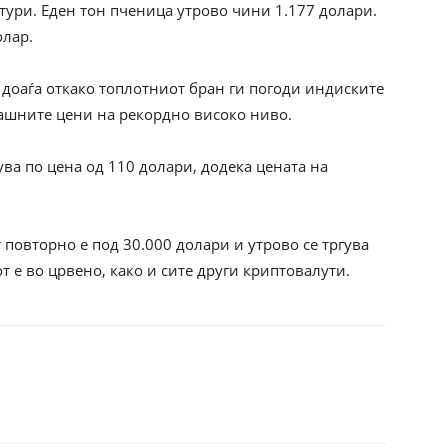
тури. Еден тон пченица утрово чини 1.177 долари.
олар.
 доаѓа откако топлотниот бран ги погоди индиските
машните цени на рекордно високо ниво.
ува по цена од 110 долари, додека цената на
 повторно е под 30.000 долари и утрово се тргува
т е во црвено, како и сите други криптовалути.