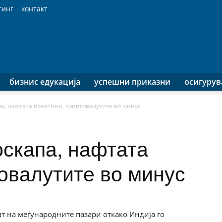
тинг
контакт
бизнис едукација
успешни приказни
осигуру
а, нафтата поевтини, криптовалутите во минус
оскапа, нафтата
товалутите во минус
т на меѓународните пазари откако Индија го