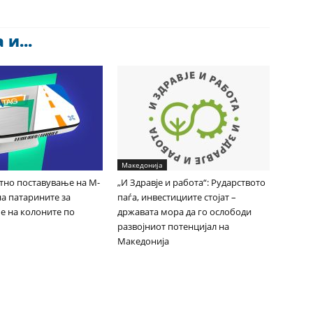
и...
Македонија
Итно поставување на М-
„И Здравје и работа“: Рударството
на патарините за
паѓа, инвестициите стојат –
е на колоните по
државата мора да го ослободи
развојниот потенцијал на
Македонија