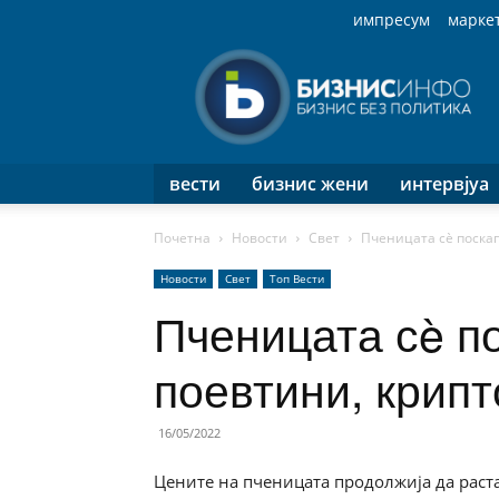
импресум
марке
Бизнис
Инфо
вести
бизнис жени
интервјуа
Почетна
Новости
Свет
Пченицата сè поскап
Новости
Свет
Топ Вести
Пченицата сè п
поевтини, крип
16/05/2022
Цените на пченицата продолжија да раста