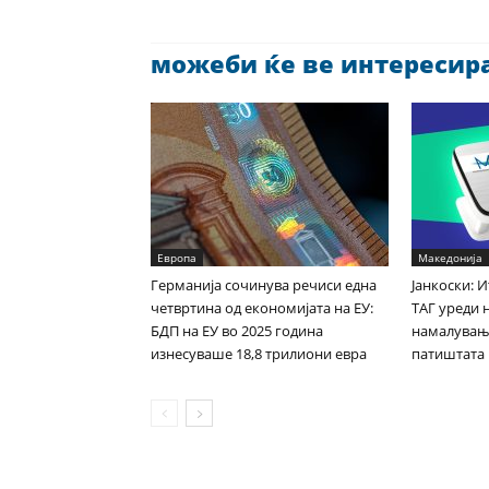
можеби ќе ве интересира 
Европа
Македонија
Германија сочинува речиси една
Јанкоски: 
четвртина од економијата на ЕУ:
ТАГ уреди 
БДП на ЕУ во 2025 година
намалувањ
изнесуваше 18,8 трилиони евра
патиштата