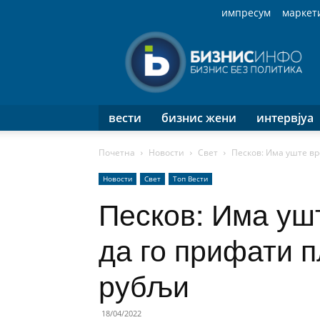
импресум
маркет
Бизнис
Инфо
вести
бизнис жени
интервјуа
Почетна
Новости
Свет
Песков: Има уште вре
Новости
Свет
Топ Вести
Песков: Има уш
да го прифати п
рубљи
18/04/2022