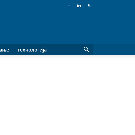
вање
технологија