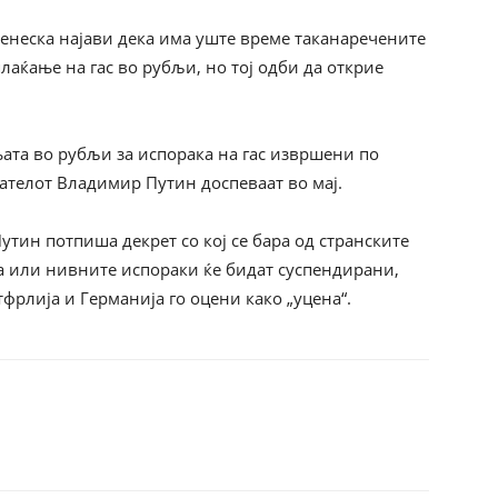
енеска најави дека има уште време таканаречените
плаќање на гас во рубљи, но тој одби да открие
њата во рубљи за испорака на гас извршени по
дателот Владимир Путин доспеваат во мај.
Путин потпиша декрет со кој се бара од странските
ута или нивните испораки ќе бидат суспендирани,
фрлија и Германија го оцени како „уцена“.