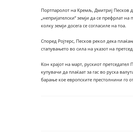
Портпаролот на Кремљ, Дмитриј Песков д
„непријателски“ земји да се префрлат на 
колку земји досега се согласиле на тоа.
Според Ројтерс, Песков рекол дека плаќа
стапувањето во сила на указот на претсе
Кон крајот на март, рускиот претседател 
купувачи да плаќаат за гас во руска вал
барање кое европските престолнини го от