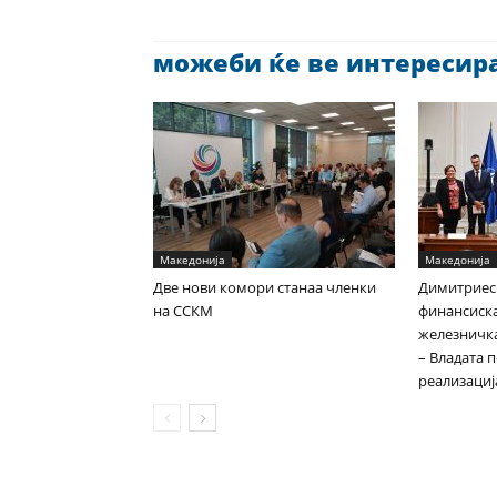
можеби ќе ве интересира 
Македонија
Македонија
Две нови комори станаа членки
Димитриес
на ССКМ
финансиска
железничка
– Владата 
реализациј