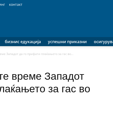
инг
контакт
бизнис едукација
успешни приказни
осигуру
ме Западот да го прифати плаќањето за гас во...
те време Западот
лаќањето за гас во