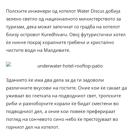
Полските инженери од хотелот Water Discus добија
зелено светло од националното министерството за
туризам, дека можат започнат со градба на хотелот
близу островот Kuredhivaru. Овој футуристички хотел
ќе никне покрај коралните гребени и кристално
чистите води на Малдивите.
Зданието ќе има два дела за да ги задоволи
различните вкусови на гостите. Оние кои ќе сакаат да
уживаат во глетката на подводниот свет, тропските
риби и разнобојните корали ќе бидат сместени во
подводниот дел, а оние кои повеќе преферираат
поглед на сончевото сино небо ќе престојуваат во
горниот дел на хотелот.