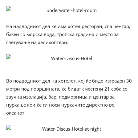
На надводниот дел ќе има хотел ресторан, спа центар,
базен со морска вода, тропска градина и место за
слетување на хелихоптери.
Во подводниот дел на хотелот, кој ќе биде изграден 30
метри под површината, ќе бидат сместени 21 соба со
звучна изолација, бар, подморница и центар за
нуркање кои ќе ги носи нуркачите директно во
океанот.