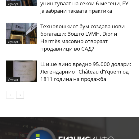
уништуваат на секои 6 месеци, ЕУ
Луксуз
ја забрани таквата практика
Технолошкиот бум создава нови
богаташи: Зошто LVMH, Dior и
Hermès масовно отвораат
Луксуз
продавници во САД?
Шише вино вредно 95.000 долари:
Легендарниот Château d’Yquem од
1811 година на продажба
Луксуз