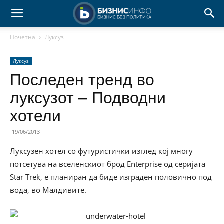
Почетна
Луксуз
Луксуз
Последен тренд во
луксузот – Подводни
хотели
19/06/2013
Луксузен хотел со футуристички изглед кој многу
потсетува на вселенскиот брод Enterprise од серијата
Star Trek, е планиран да биде изграден половично под
вода, во Малдивите.