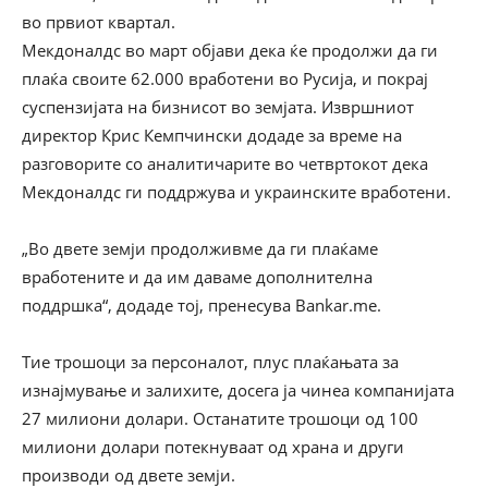
во првиот квартал.
Мекдоналдс во март објави дека ќе продолжи да ги
плаќа своите 62.000 вработени во Русија, и покрај
суспензијата на бизнисот во земјата. Извршниот
директор Крис Кемпчински додаде за време на
разговорите со аналитичарите во четвртокот дека
Мекдоналдс ги поддржува и украинските вработени.
„Во двете земји продолживме да ги плаќаме
вработените и да им даваме дополнителна
поддршка“, додаде тој, пренесува Bankar.me.
Тие трошоци за персоналот, плус плаќањата за
изнајмување и залихите, досега ја чинеа компанијата
27 милиони долари. Останатите трошоци од 100
милиони долари потекнуваат од храна и други
производи од двете земји.