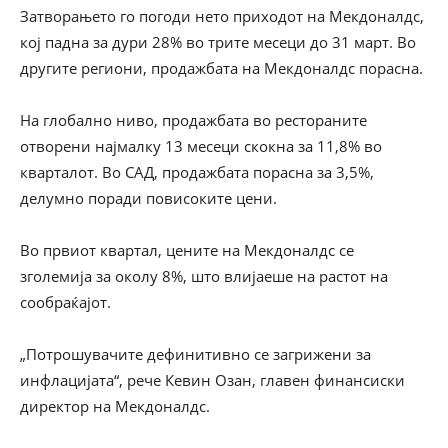
Затворањето го погоди нето приходот на Мекдоналдс,
кој падна за дури 28% во трите месеци до 31 март. Во
другите региони, продажбата на Мекдоналдс порасна.
На глобално ниво, продажбата во рестораните
отворени најмалку 13 месеци скокна за 11,8% во
кварталот. Во САД, продажбата порасна за 3,5%,
делумно поради повисоките цени.
Во првиот квартал, цените на Мекдоналдс се
зголемија за околу 8%, што влијаеше на растот на
сообраќајот.
„Потрошувачите дефинитивно се загрижени за
инфлацијата“, рече Кевин Озан, главен финансиски
директор на Мекдоналдс.