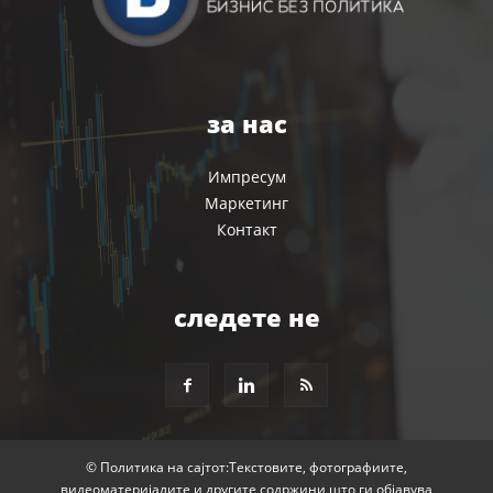
за нас
Импресум
Маркетинг
Контакт
следете не
© Политика на сајтот:Текстовите, фотографиите,
видеоматеријалите и другите содржини што ги објавува