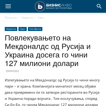
Почетна
Новости
Свет
Новости
Свет
Топ Вести
Повлекувањето на
Мекдоналдс од Русија и
Украина досега го чини
127 милиони долари
29/04/2022
Излегувањето на Мекдоналдс од Русија го чини многу
пари – и храна. Компанијата минатиот месец објави
дека привремено ќе ги затвори рестораните во Русија
и Украина поради војната . Тие исклучувања, според
Си-Ен-Ен, го чинеа Мекдоналдс 127 милиони долари