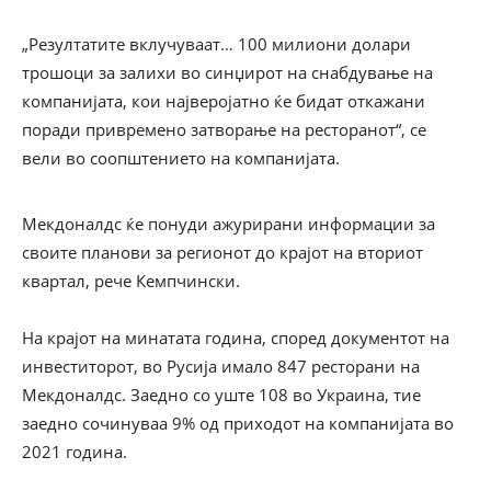
„Резултатите вклучуваат… 100 милиони долари
трошоци за залихи во синџирот на снабдување на
компанијата, кои најверојатно ќе бидат откажани
поради привремено затворање на ресторанот“, се
вели во соопштението на компанијата.
Мекдоналдс ќе понуди ажурирани информации за
своите планови за регионот до крајот на вториот
квартал, рече Кемпчински.
На крајот на минатата година, според документот на
инвеститорот, во Русија имало 847 ресторани на
Мекдоналдс. Заедно со уште 108 во Украина, тие
заедно сочинуваа 9% од приходот на компанијата во
2021 година.