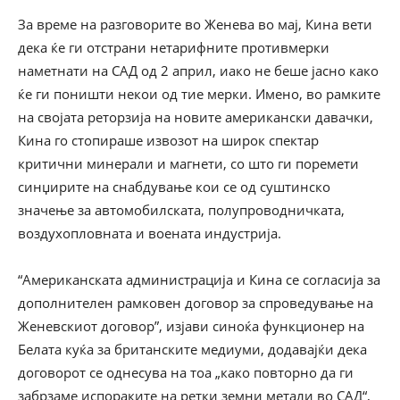
За време на разговорите во Женева во мај, Кина вети
дека ќе ги отстрани нетарифните противмерки
наметнати на САД од 2 април, иако не беше јасно како
ќе ги поништи некои од тие мерки. Имено, во рамките
на својата реторзија на новите американски давачки,
Кина го стопираше извозот на широк спектар
критични минерали и магнети, со што ги поремети
синџирите на снабдување кои се од суштинско
значење за автомобилската, полупроводничката,
воздухопловната и воената индустрија.
“Американската администрација и Кина се согласија за
дополнителен рамковен договор за спроведување на
Женевскиот договор”, изјави синоќа функционер на
Белата куќа за британските медиуми, додавајќи дека
договорот се однесува на тоа „како повторно да ги
забрзаме испораките на ретки земни метали во САД“,