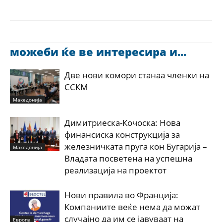
можеби ќе ве интересира и...
Две нови комори станаа членки на
ССКМ
Македонија
Димитриеска-Кочоска: Нова
финансиска конструкција за
железничката пруга кон Бугарија –
Македонија
Владата посветена на успешна
реализација на проектот
Нови правила во Франција:
Компаниите веќе нема да можат
случајно да им се јавуваат на
Европа