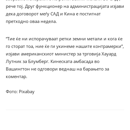
рече тој. Друг функционер на администрацијата изјави
дека договорот меѓу САД и Кина е постигнат
претходно оваа недела.
“Тие ќе ни испорачуваат ретки земни метали и кога ќе
го сторат тоа, ние ќе ги укинеме нашите контрамерки”,
изјави американскиот министер за трговија Хауард
Лутник за Блумберг. Кинеската амбасада во
Вашингтон не одговори веднаш на барањето за
коментар.
Фото: Pixabay