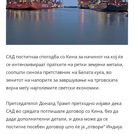
САД постигнаа спогодба со Кина за начинот на кој ќе
се интензивираат пратките на ретки земјени метали,
соопшти синоќа претставник на Белата куќа, во
зенитот на напорите за завршување на трговската
војна меѓу најголемите светски економии.
Претседателот Доналд Трамп претходно изјави дека
САД во средата потпишале договор со Кина, без да
даде дополнителни детали, и дека може да се
постигне посебен договор што ќе ја „отвори“ Индија.