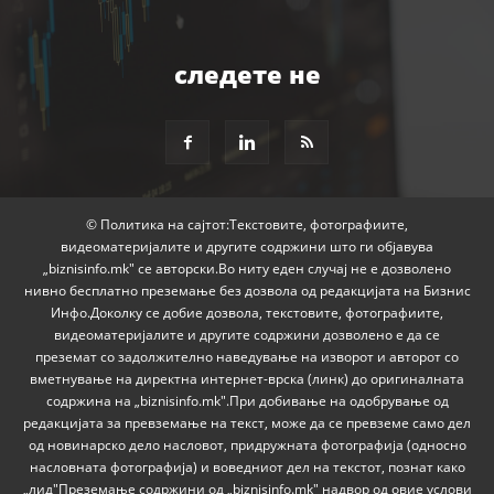
следете не
© Политика на сајтот:Текстовите, фотографиите,
видеоматеријалите и другите содржини што ги објавува
„biznisinfo.mk" се авторски.Во ниту еден случај не е дозволено
нивно бесплатно преземање без дозвола од редакцијата на Бизнис
Инфо.Доколку се добие дозвола, текстовите, фотографиите,
видеоматеријалите и другите содржини дозволено е да се
преземат со задолжително наведување на изворот и авторот со
вметнување на директна интернет-врска (линк) до оригиналната
содржина на „biznisinfo.mk".При добивање на одобрување од
редакцијата за превземање на текст, може да се превземе само дел
од новинарско дело насловот, придружната фотографија (односно
насловната фотографија) и воведниот дел на текстот, познат како
„лид"Преземање содржини од „biznisinfo.mk" надвор од овие услови