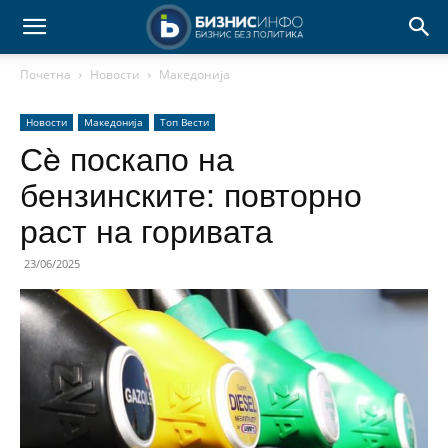
Почетна
Новости
Македонија
Новости
Македонија
Топ Вести
Сè поскапо на
бензинските: повторно
раст на горивата
23/06/2025