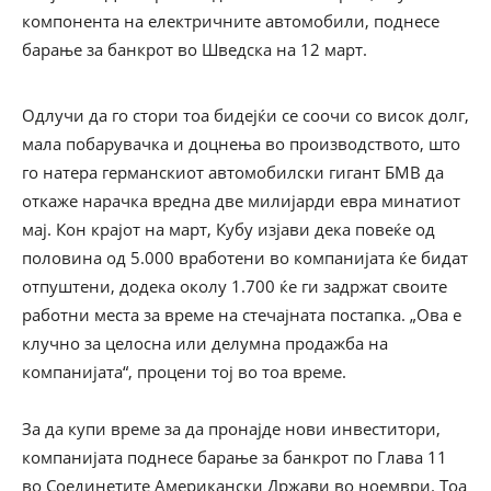
компонента на електричните автомобили, поднесе
барање за банкрот во Шведска на 12 март.
Одлучи да го стори тоа бидејќи се соочи со висок долг,
мала побарувачка и доцнења во производството, што
го натера германскиот автомобилски гигант БМВ да
откаже нарачка вредна две милијарди евра минатиот
мај. Кон крајот на март, Кубу изјави дека повеќе од
половина од 5.000 вработени во компанијата ќе бидат
отпуштени, додека околу 1.700 ќе ги задржат своите
работни места за време на стечајната постапка. „Ова е
клучно за целосна или делумна продажба на
компанијата“, процени тој во тоа време.
За да купи време за да пронајде нови инвеститори,
компанијата поднесе барање за банкрот по Глава 11
во Соединетите Американски Држави во ноември. Тоа