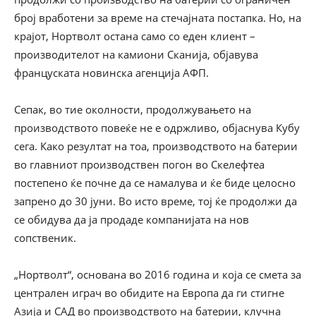
број вработени за време на стечајната постапка. Но, на
крајот, Нортволт остана само со еден клиент –
производителот на камиони Сканија, објавува
француската новинска агенција АФП.
Сепак, во тие околности, продолжувањето на
производството повеќе не е одржливо, објаснува Кубу
сега. Како резултат на тоа, производството на батерии
во главниот производствен погон во Скелефтеа
постепено ќе почне да се намалува и ќе биде целосно
запрено до 30 јуни. Во исто време, тој ќе продолжи да
се обидува да ја продаде компанијата на нов
сопственик.
„Нортволт“, основана во 2016 година и која се смета за
централен играч во обидите на Европа да ги стигне
Азија и САД во производството на батерии, клучна