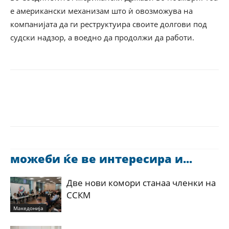
е американски механизам што ѝ овозможува на
компанијата да ги реструктуира своите долгови под
судски надзор, а воедно да продолжи да работи.
можеби ќе ве интересира и...
Две нови комори станаа членки на
ССКМ
Македонија