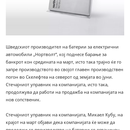
Шведскиот производител на батерии за електрични
автомобили „Нортволт“, кој поднесе барање за
банкрот кон средината на март, исто така трајно ќе го
запре производството во својот главен производствен
погон во Скелефтеа на северот од земјата во јуни.
Стечајниот управник на компанијата, исто така,
продолжува да работи на продажба на компанијата на
нов сопственик.
Стечајниот управник на компанијата, Микаел Кубу, на
крајот на март објави дека компанијата ќе може да
продолжи со производство на батерии со ограничен