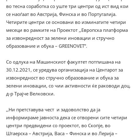
во тесна соработка со уште три центри од ист вид кои
се наоѓаат во Австрија, Финска и во Португалија.
Четирите центри се основани во изминатите четири
месеци во рамките на Проектот ,,Европска платформа
за извонредност за зелени иновации и стручно
образование и обука
– GREENOVET”
.
Со одлука
на Машинскиот факултет потпишана на
30.12.2021, се уредува организација на Центарот за
извонредност во стручно образование и обука за
зелени иновации, со чии активности ќе раководи доц.
д-р Трајче Велковски.
,,Ни претставува чест и задоволство да ја
информираме јавноста дека се отворени сите четири
центри предвидени со проектот, во Скопје, во
Штаерска – Австрија, Васа – Финска и во Лерија –