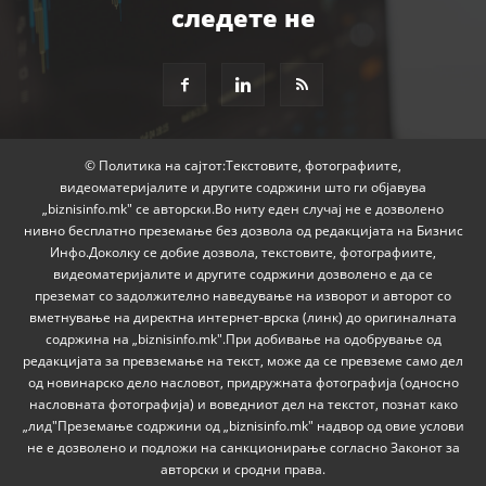
следете не
© Политика на сајтот:Текстовите, фотографиите,
видеоматеријалите и другите содржини што ги објавува
„biznisinfo.mk" се авторски.Во ниту еден случај не е дозволено
нивно бесплатно преземање без дозвола од редакцијата на Бизнис
Инфо.Доколку се добие дозвола, текстовите, фотографиите,
видеоматеријалите и другите содржини дозволено е да се
преземат со задолжително наведување на изворот и авторот со
вметнување на директна интернет-врска (линк) до оригиналната
содржина на „biznisinfo.mk".При добивање на одобрување од
редакцијата за превземање на текст, може да се превземе само дел
од новинарско дело насловот, придружната фотографија (односно
насловната фотографија) и воведниот дел на текстот, познат како
„лид"Преземање содржини од „biznisinfo.mk" надвор од овие услови
не е дозволено и подложи на санкционирање согласно Законот за
авторски и сродни права.