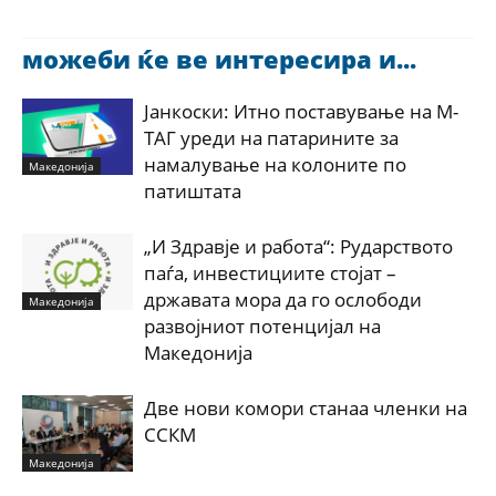
можеби ќе ве интересира и...
Јанкоски: Итно поставување на М-
ТАГ уреди на патарините за
намалување на колоните по
Македонија
патиштата
„И Здравје и работа“: Рударството
паѓа, инвестициите стојат –
државата мора да го ослободи
Македонија
развојниот потенцијал на
Македонија
Две нови комори станаа членки на
ССКМ
Македонија