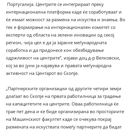
Португалија. Центрите се интегрираат преку
интернационална платформа каде ќе соработуваат и
ќе имаат можност за размена на искуства и знаења. Во
тек е формирање на интернационален комитет со
експерти од областа на зелени иновации од секој
регион, чија цел е да ја зајакне меѓународната
соработка и да придонесе кон обезбедување
одржливост на центрите”, изјави доц д-р Велковски,
кој за во
јуни ја најавува и правата меѓународна
активност на Центарот во Скопје.
„Партнерските организации од другите четири земји
доаѓаат во Скопје на првата работилница за градење
на капацитетите на центрите. Оваа работилница ќе
трае пет дена и ќе биде организирана во просториите
на Машинскиот факултет каде се очекува покрај
размената на искуствата помеѓу партнерите да бидат