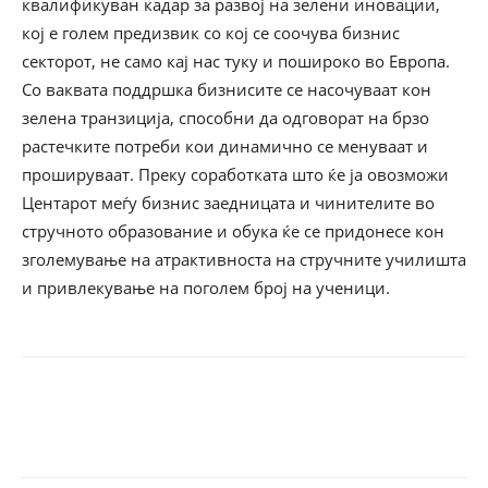
квалификуван кадар за развој на зелени иновации,
кој е голем предизвик со кој се соочува бизнис
секторот, не само кај нас туку и пошироко во Европа.
Со ваквата поддршка бизнисите се насочуваат кон
зелена транзиција, способни да одговорат на брзо
растечките потреби кои динамично се менуваат и
прошируваат. Преку соработката што ќе ја овозможи
Центарот меѓу бизнис заедницата и чинителите во
стручното образование и обука ќе се придонесе кон
зголемување на атрактивноста на стручните училишта
и привлекување на поголем број на ученици.