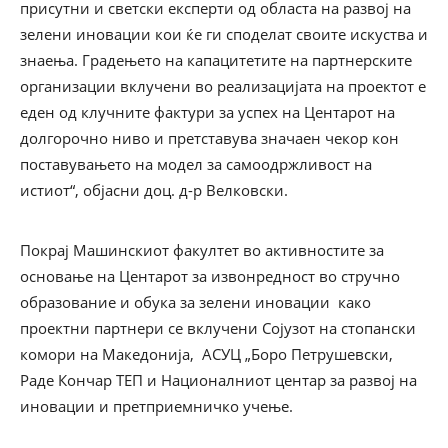
присутни и светски експерти од областа на развој на
зелени иновации кои ќе ги споделат своите искуства и
знаења. Градењето на капацитетите на партнерските
организации вклучени во реализацијата на проектот е
еден од клучните фактури за успех на Центарот на
долгорочно ниво и претставува значаен чекор кон
поставувањето на модел за самоодржливост на
истиот
“
, објасни доц. д-р Велковски.
Покрај Машинскиот факултет во активностите за
основање на Центарот за извонредност во стручно
образование и обука за зелени иновации како
проектни партнери се вклучени Сојузот на стопански
комори на Македонија, АСУЦ „Боро Петрушевски,
Раде Кончар ТЕП и Националниот центар за развој на
иновации и претприемничко учење.