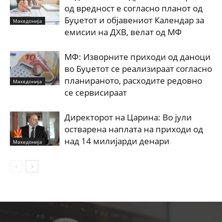
од вредност е согласно планот од
Буџетот и објавениот Календар за
Македонија
емисии на ДХВ, велат од МФ
МФ: Изворните приходи од даноци
во Буџетот се реализираат согласно
планираното, расходите редовно
Македонија
се сервисираат
Директорот на Царина: Во јули
остварена наплата на приходи од
над 14 милијарди денари
Македонија