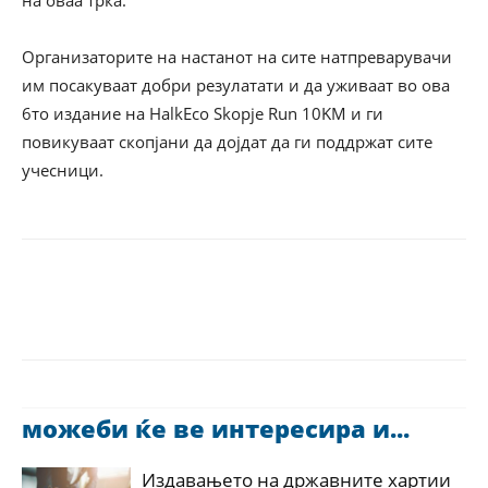
на оваа трка.
Организаторите на настанот на сите натпреварувачи
им посакуваат добри резулатати и да уживаат во ова
6то издание на HalkEco Skopje Run 10KM и ги
повикуваат скопјани да дојдат да ги поддржат сите
учесници.
можеби ќе ве интересира и...
Издавањето на државните хартии