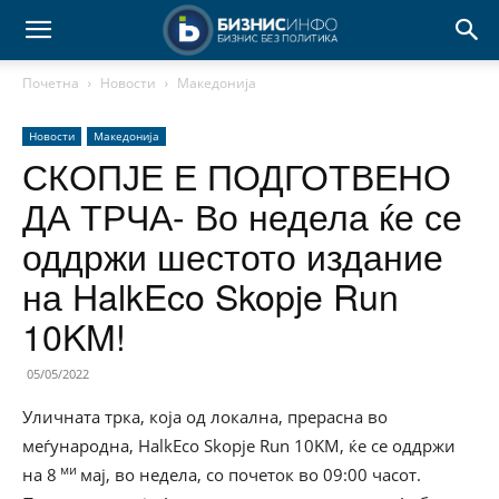
Почетна
Новости
Македонија
Новости
Македонија
СКОПЈЕ Е ПОДГОТВЕНО
ДА ТРЧА- Во недела ќе се
оддржи шестото издание
на HalkEco Skopje Run
10KM!
05/05/2022
Уличната трка, која од локална, прерасна во
меѓународна, HalkEco Skopje Run 10KM, ќе се оддржи
ми
на 8
мај, во недела, со почеток во 09:00 часот.