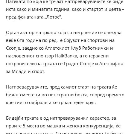
Патеката по која ќе трчаат натпреварувачите ќе биде
иста како и минатата година, како и стартот и целта –
пред фонатаната „Лотос“.
Организатор на трката која со нетрпение се oчекува
веќе 6та година по ред, е Сојузот на спортови на
Скопје, заедно со Атлетскиот Клуб Работнички и
насловениот спонзор HalkBanka, а генералени
покровители на трката се Градот Скопје и Агенцијата
за Млади и спорт.
Натпреварувачите, пред самиот старт на трката ќе
бидат сместени во пет стратни бокса, според времето
кое тие го одбрале и ќе трчаат еден круг.
Бидејќи трката е од натпреварувачки карактер, за
првите 5 места во машка и женска конкуренција, ќе
има парична награда. Со пехари и дипломи ќе бидат