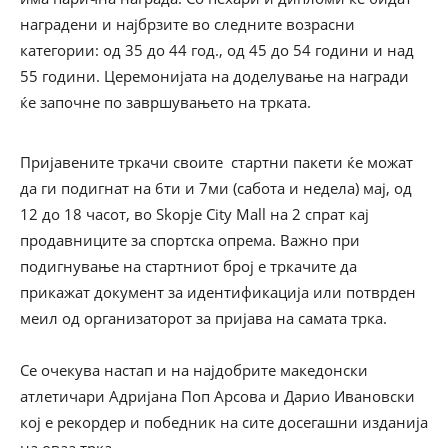
наградени и најбрзите во следните возрасни
категории: од 35 до 44 год., од 45 до 54 години и над
55 години. Церемонијата на доделување на награди
ќе започне по завршувањето на трката.
Пријавените тркачи своите стартни пакети ќе можат
да ги подигнат на 6ти и 7ми (сабота и недела) мај, од
12 до 18 часот, во Skopje City Mall на 2 спрат кај
продавниците за спортска опрема. Важно при
подигнување на стартниот број е тркачите да
прикажат документ за идентификација или потврден
меил од организаторот за пријава на самата трка.
Се очекува настап и на најдобрите македонски
атлетичари Адријана Поп Арсова и Дарио Ивановски
кој е рекордер и победник на сите досегашни изданија