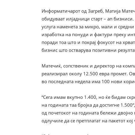
Информатичарот од Загреб, Матија Матеч
обидуваат илјадници старт – ап бизниси.
услуга наменета за микро, мали и средни 
изработка на понуди и фактури преку инт
поради тоа што и покрај фокусот на хрват
бизнис што остварува позитивни резулта
Матечиќ, сопственик и директор на компа
реализирал околу 12.500 евра промет. Ов
во последната недела има 100 нови кори
“Сега имам вкупно 1.400, но ќе бидам ск
на годината таа бројка да достигне 1.500
од почетокот на годината бележи двојно 
одлучиле да се претплатат на пакетот кој