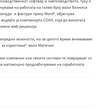
етководствениот софтвер и сметководството, туку е
нување на работата на голем број мали бизниси
понуди и фактури преку Word“, објаснува
 водејќи ја компанијата COAX, која до минатата
ложени web решенија.
 напредни можности, но за целото време внимаваме
 за користење“, вели Матечиќ.
еми компании кои своите системи ги поврзуваат со
 за натомошно продлабочување на соработката.