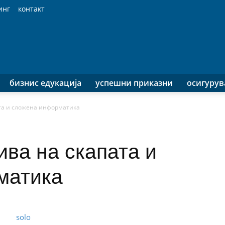
инг
контакт
бизнис едукација
успешни приказни
осигуру
ата и сложена информатика
ива на скапата и
матика