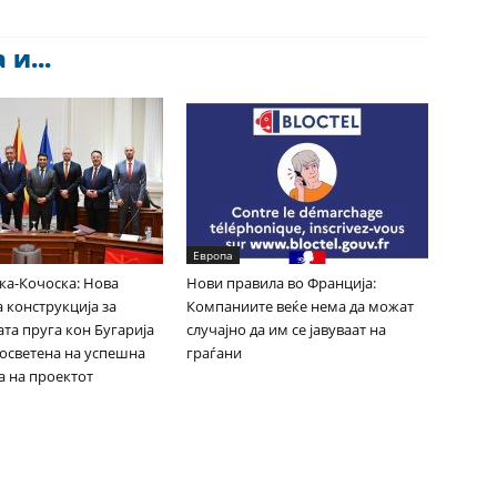
и...
Европа
ка-Кочоска: Нова
Нови правила во Франција:
 конструкција за
Компаниите веќе нема да можат
та пруга кон Бугарија
случајно да им се јавуваат на
посветена на успешна
граѓани
а на проектот