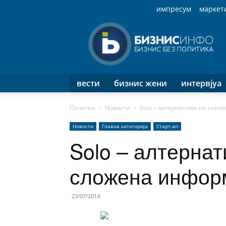
импресум
маркет
Бизнис
Инфо
вести
бизнис жени
интервјуа
Почетна
Новости
Solo – алтернатива на скап
Новости
Главна категорија
Старт-ап
Solo – алтернат
сложена инфор
23/07/2014