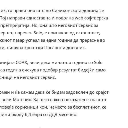
иќ, го прави она што во Силиконската долина се
 Тој направи едноставна и поволна web софтверска
претпријатија. Но, она што неговиот сервис за
ернет, наречен Solo, е поинаков од останатите,
скиот пазар успеал за една година да прерасне во
ти, пишува хрватски Пословни дневник.
нијата COAX, вели дека минатата година со Solо
аа година очекува подобар резултат бидејќи само
сници на неговиот сервис.
ромен и ќе кажам дека ќе бидам задоволен до крајот
“, вели Матечиќ. За него важен показател е тоа што
повеќе корисници кои, наместо за бесплатниот, се
 чини околу 6,4 евра со ДДВ месечно.