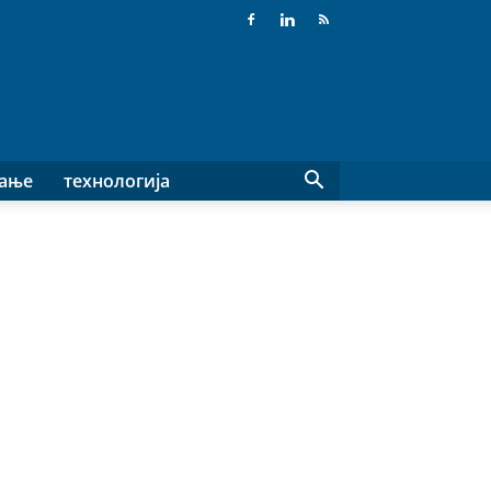
вање
технологија