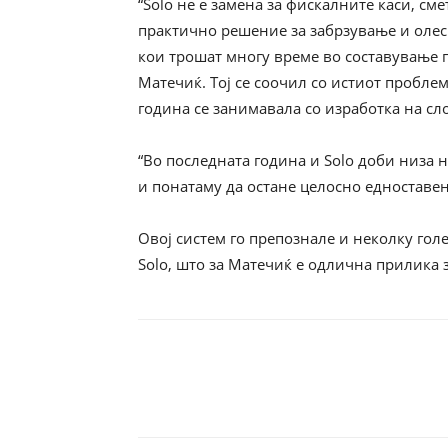
“Solo не е замена за фискалните каси, см
практично решение за забрзување и олес
кои трошат многу време во составување 
Матечиќ. Тој се соочил со истиот проблем
година се занимавала со изработка на с
“Во последната година и Solo доби низа
и понатаму да остане целосно едноставен
Овој систем го препознале и неколку гол
Solо, што за Матечиќ е одлична прилика