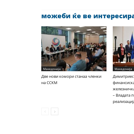
можеби ќе ве интересира 
Македонија
Македонија
Две нови комори станаа членки
Димитриес
на ССКМ
финансиска
железничка
– Владата 
реализациј