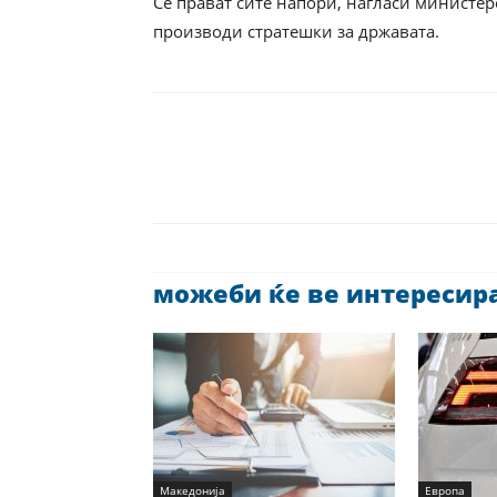
Се прават сите напори, нагласи министе
производи стратешки за државата.
можеби ќе ве интересира 
Македонија
Европа