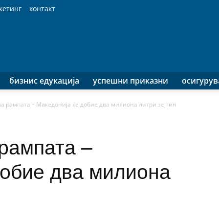
кетинг
контакт
бизнис едукација
успешни приказни
осигуру
ева рампата – Македонија ќе добие два милиона литри зејтин
 рампата –
добие два милиона