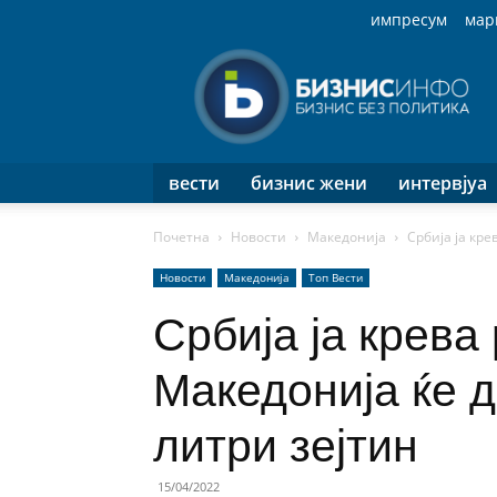
импресум
мар
Бизнис
Инфо
вести
бизнис жени
интервјуа
Почетна
Новости
Македонија
Србија ја кр
Новости
Македонија
Топ Вести
Србија ја крева
Македонија ќе 
литри зејтин
15/04/2022