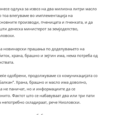
онесе одлука за извоз на два милиона литри масло
Со тоа влегуваме во имплементација на
основните производи, пченицата и пченката, и да
шти денеска министерот за земјоделство,
ловски.
 на новинарски прашања по доделувањето на
иток, храна, брашно и зејтин има, нема потреба од
ствата.
 веќе одобрени, продолжуваме со комуникацијата со
Балкан”. Храна, брашно и масло има доволно,
да не паничат, но и информациите да се
инито. Фактот што се набавуваат два или три пати
а непотребно складираат, рече Ниоловски.