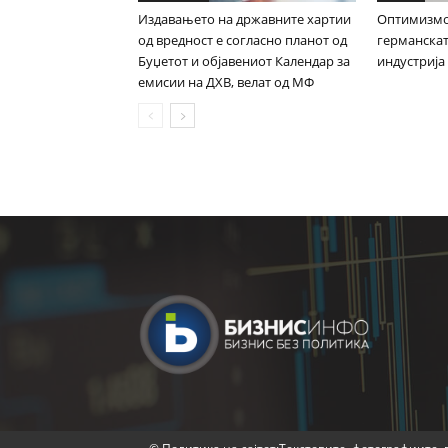
Издавањето на државните хартии
Оптимизмот
од вредност е согласно планот од
германска
Буџетот и објавениот Календар за
индустрија
емисии на ДХВ, велат од МФ