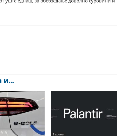
рот уште еднаш, за обебзедање доволно суровини и
и...
Европа