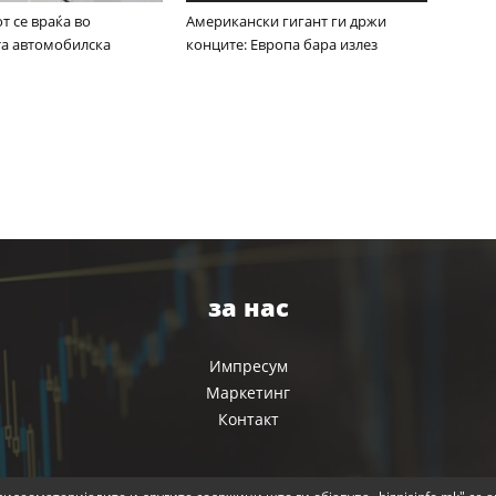
 се враќа во
Американски гигант ги држи
та автомобилска
конците: Европа бара излез
за нас
Импресум
Маркетинг
Контакт