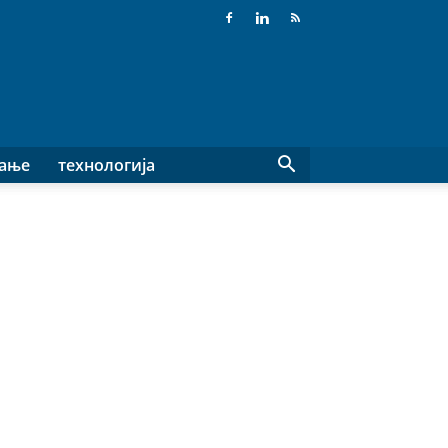
вање
технологија