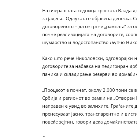
На вчерашната седница српската Влада д
за јадење. Одлуката е објавена денеска. 
договореното – да се тргне „рампата” за 
почне реализацијата на договорите, сооп
шумарство и водостопанство Љупчо Нико
Како што рече Николовски, одговорајќи
договорите за набавка на педигриран доб
паника и складирање резерви во домаќин
„Процесот е почнат, околу 2.000 тони се
Србија и регионот во рамки на „Отворен 
направен е увид во залихите. Граѓаните 
пренесуваат јасно, транспарентно и вист
повеќе зејтин, говори дека домаќинстват