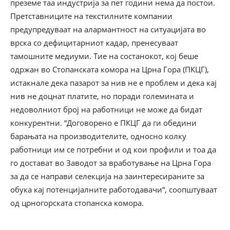
преземе таа индустрија за пет години нема да постои.
Претставниците на текстилните компании
предупредуваат на алармантност на ситуацијата во
врска со дефицитарниот кадар, пренесуваат
тамошните медиуми. Тие на состанокот, кој беше
одржан во Стопанската комора на Црна Гора (ПКЦГ),
истакнале дека пазарот за нив не е проблем и дека кај
нив не доцнат платите, но поради големината и
недоволниот број на работници не може да бидат
конкурентни. “Договорено е ПКЦГ да ги обедини
барањата на производителите, односно колку
работници им се потребни и од кои профили и тоа да
го достават во Заводот за вработување на Црна Гора
за да се направи селекција на заинтересираните за
обука кај потенцијалните работодавачи“, соопштуваат
од црногорската стопанска комора.