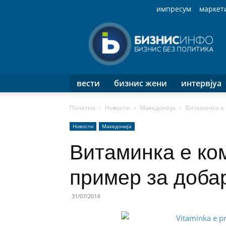
импресум
маркет
Бизнис
Инфо
вести
бизнис жени
интервјуа
Почетна
Новости
Македонија
Витаминка е 
Новости
Македонија
Витаминка е ко
пример за доба
31/07/2014