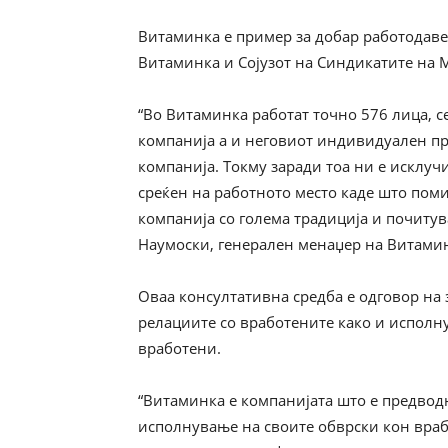
Витаминка е пример за добар работодавец
Витаминка и Сојузот на Синдикатите на 
“Во Витаминка работат точно 576 лица, с
компанија а и неговиот индивидуален пр
компанија. Токму заради тоа ни е исклуч
среќен на работното место каде што пом
компанија со голема традиција и почитув
Наумоски, генерален менаџер на Витами
Оваа консултативна средба е одговор на
релациите со вработените како и исполн
вработени.
“Витаминка е компанијата што е предвод
исполнување на своите обврски кон врабо