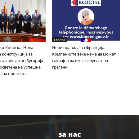
Европа
ка-Кочоска: Нова
Нови правила во Франција:
 конструкција за
Компаниите веќе нема да можат
та пруга кон Бугарија
случајно да им се јавуваат на
посветена на успешна
граѓани
а на проектот
за нас