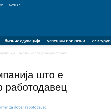
инг
контакт
бизнис едукација
успешни приказни
осигуру
компанија што е пример за добар работодавец
мпанија што е
р работодавец