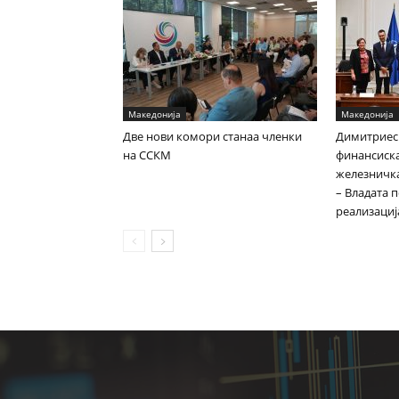
Македонија
Македонија
Две нови комори станаа членки
Димитриес
на ССКМ
финансиска
железничка
– Владата 
реализациј