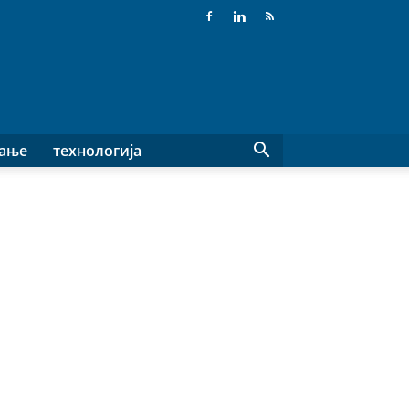
вање
технологија