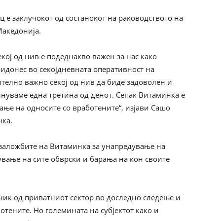
 е заклучокот од состанокот на раководството на
Македонија.
екој од нив е подеднакво важен за нас како
идонес во секојдневната оперативност на
ително важно секој од нив да биде задоволен и
инуваме една третина од денот. Сепак Витаминка е
ање на односите со вработените“, изјави Сашо
нка.
 заложбите на Витаминка за унапредување на
ување на сите обврски и барања на кон своите
ник од приватниот сектор во доследно следење и
тените. Но големината на субјектот како и