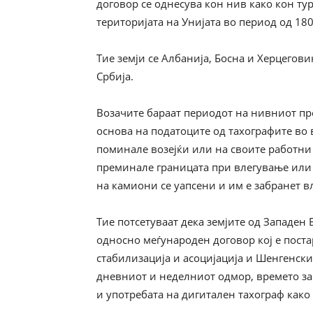
договор се однесува кон нив како кон ту
територијата на Унијата во период од 180
Тие земји се Албанија, Босна и Херцегов
Србија.
Возачите бараат периодот на нивниот прес
основа на податоците од тахографите во
поминале возејќи или на своите работни м
преминале границата при влегување или 
на камиони се уапсени и им е забранет вл
Тие потсетуваат дека земјите од Западен
односно меѓународен договор кој е пост
стабилизација и асоцијација и Шенгенскит
дневниот и неделниот одмор, времето за
и употребата на дигитален тахограф како