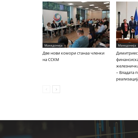
Македонија
Македонија
Две нови комори станаа членки
Димитриес
на ССКМ
финансиска
железничка
– Владата 
реализациј