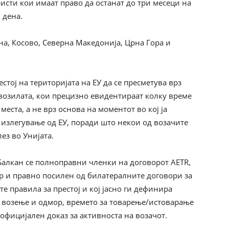
ристи кои имаат право да останат до три месеци на
 дена.
ина, Косово, Северна Македонија, Црна Гора и
тој на територијата на ЕУ да се пресметува врз
 возилата, кои прецизно евидентираат колку време
еста, а не врз основа на моментот во кој ја
излегување од ЕУ, поради што некои од возачите
ез во Унијата.
 Балкан се полноправни членки на договорот AETR,
ар и правно посилен од билатералните договори за
е правила за престој и кој јасно ги дефинира
 возење и одмор, времето за товарење/истоварање
 официјален доказ за активноста на возачот.