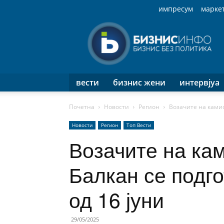
импресум
марке
Бизнис
Инфо
вести
бизнис жени
интервјуа
Почетна
Новости
Регион
Возачите на камио
Новости
Регион
Топ Вести
Возачите на ка
Балкан се подго
од 16 јуни
29/05/2025