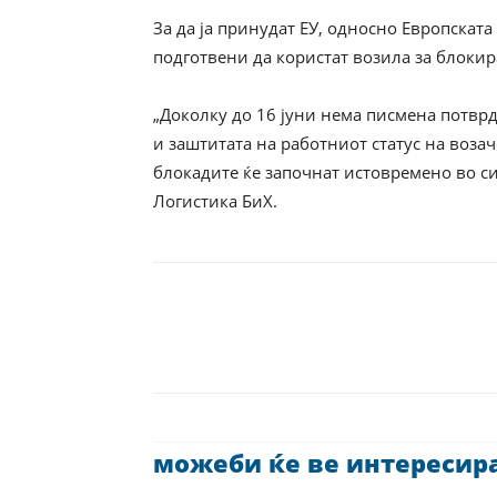
За да ја принудат ЕУ, односно Европската 
подготвени да користат возила за блокир
„Доколку до 16 јуни нема писмена потвр
и заштитата на работниот статус на возач
блокадите ќе започнат истовремено во си
Логистика БиХ.
можеби ќе ве интересира 