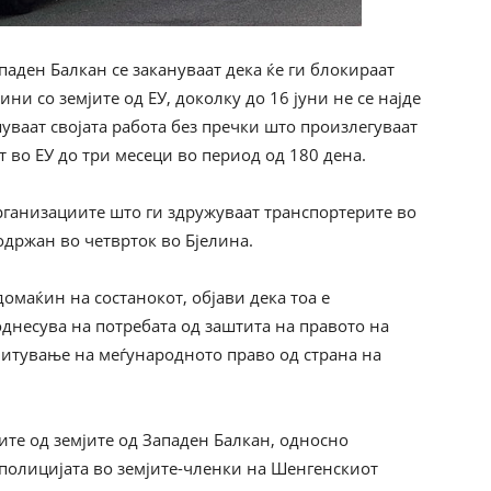
паден Балкан се закануваат дека ќе ги блокираат
и со земјите од ЕУ, доколку до 16 јуни не се најде
ваат својата работа без пречки што произлегуваат
т во ЕУ до три месеци во период од 180 дена.
рганизациите што ги здружуваат транспортерите во
одржан во четврток во Бјелина.
омаќин на состанокот, објави дека тоа е
однесува на потребата од заштита на правото на
итување на меѓународното право од страна на
ите од земјите од Западен Балкан, односно
 полицијата во земјите-членки на Шенгенскиот