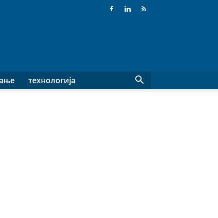
вање
технологија