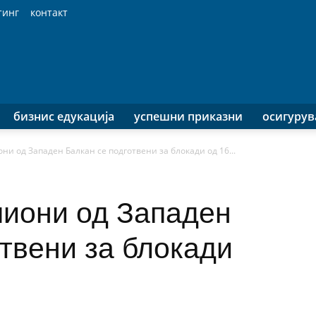
тинг
контакт
бизнис едукација
успешни приказни
осигуру
ни од Западен Балкан се подготвени за блокади од 16...
миони од Западен
твени за блокади