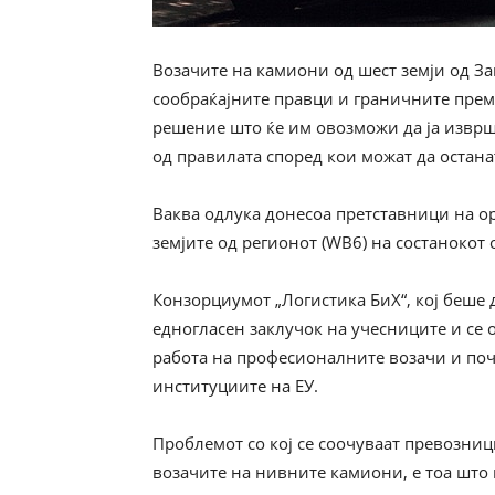
Возачите на камиони од шест земји од За
сообраќајните правци и граничните премин
решение што ќе им овозможи да ја извршу
од правилата според кои можат да остана
Ваква одлука донесоа претставници на о
земјите од регионот (WB6) на состанокот 
Конзорциумот „Логистика БиХ“, кој беше д
едногласен заклучок на учесниците и се 
работа на професионалните возачи и поч
институциите на ЕУ.
Проблемот со кој се соочуваат превозниц
возачите на нивните камиони, е тоа што