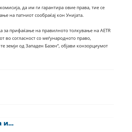
комисија, да им ги гарантира овие права, тие се
ање на патниот сообраќај кон Унијата.
да за прифаќање на правилното толкување на AETR
от во согласност со меѓународното право,
те земји од Западен Базен“, објави конзорциумот
и...