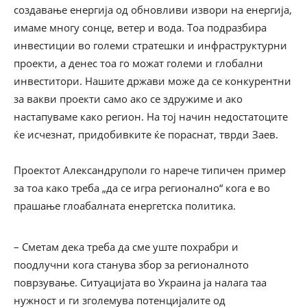
создавање енергија од обновливи извори на енергија,
имаме многу сонце, ветер и вода. Тоа подразбира
инвестиции во големи стратешки и инфраструктурни
проекти, а денес тоа го можат големи и глобални
инвеститори. Нашите држави може да се конкурентни
за вакви проекти само ако се здружиме и ако
настапуваме како регион. На тој начин недостатоците
ќе исчезнат, придобивките ќе пораснат, тврди Заев.
Проектот Александруполи го нарече типичен пример
за тоа како треба „да се игра регионално“ кога е во
прашање глоабалната енергетска политика.
– Сметам дека треба да сме уште похрабри и
поодлучни кога станува збор за регионалното
поврзување. Ситуацијата во Украина ја налага таа
нужност и ги зголемува потенцијалите од