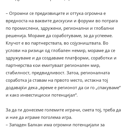
– Огромни се предизвиците и оттука огромна е
вредноста на ваквите дискусии и форуми во потрага
по промислени, здружени, регионални и глобални
решенија. Мораме да соработуваме, за да успееме.
Клучот е во партнерствата, во сојузништвата. Во
услови на ризици од глобален немир, мораме да се
здружуваме и да создаваме платформи, соработки и
партнерства кои емитуваат регионален мир,
стабилност, предвидливост. Затоа, регионалната
соработка ја ставам на првото место, истакна тој
додавајќи дека „време е регионот да си го „спакуваме“
и како инвестициски потенцијал“.
За да ги донесеме големите играчи, смета тој, треба да
и ние да играме поголема игра.
– Западен Балкан има огромни потенцијали за