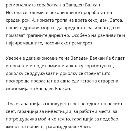
регионалната соработка на Западен Балкан.
Но, ова се големите чекори кои ќе проработат на
среден рок. А, кризата тропа на врата секој ден. Затоа,
нашите држави мораат да продолжат засилено да ги
помагаат граѓаните директно. Особено најранливите и
најсиромашните, посочи екс премиерот.
Уверен е дека економиите на Западен Балкан ќе бидат
и посилни и подинамични доколку соработуваат,
доколку се здружуваат и доколку се стремат што
поскоро да прераснат во една единствена отворена
економија на Западен Балкан.
-Тоа е гаранција за конкурентност во однос на целиот
свет, гаранција за инвестиции, за работни места, за
потрошувачка моќ и конечно, гаранција за подобар
живот на нашите граѓани, додаде Заев.